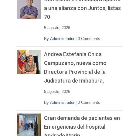
í
a una alianza con Juntos, listas
d
70
e
o
5 agosto, 2026
By
Administrador
|
0 Comments
Andrea Estefanía Chica
Campuzano, nueva como
Directora Provincial de la
Judicatura de Imbabura,
5 agosto, 2026
By
Administrador
|
0 Comments
Gran demanda de pacientes en
Emergencias del hospital
Andrade Marín