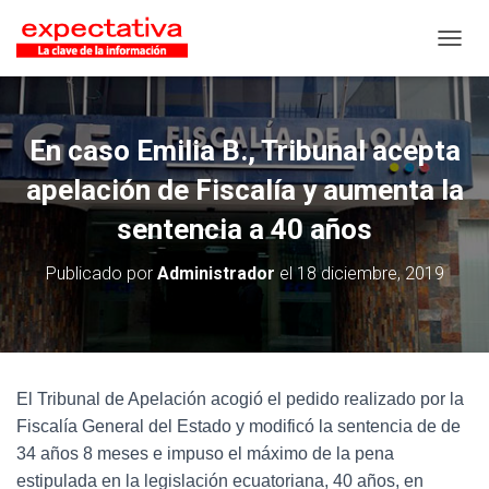
CAMB
En caso Emilia B., Tribunal acepta
apelación de Fiscalía y aumenta la
sentencia a 40 años
Publicado por
Administrador
el
18 diciembre, 2019
El Tribunal de Apelación acogió el pedido realizado por la
Fiscalía General del Estado y modificó la sentencia de de
34 años 8 meses e impuso el máximo de la pena
estipulada en la legislación ecuatoriana, 40 años, en