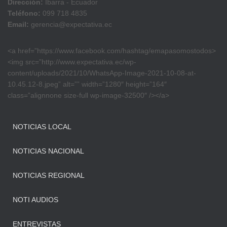
Dirección:
Ibarra - Ecuador
Teléfono:
099 718 4835
Email:
gerencia@expectativa.ec
<a href=”https://www.facebook.com/hashtag/emapasomostodos>
<img src=”http://www.expectativa.ec/wp-
content/uploads/2021/10/WhatsApp-Image-2021-10-08-at-
10.45.12-8.jpeg” alt=”” width=”1280″ height=”164″
class=”alignnone size-full wp-image-32500″ /></a>
NOTICIAS LOCAL
NOTICIAS NACIONAL
NOTICIAS REGIONAL
NOTI AUDIOS
ENTREVISTAS