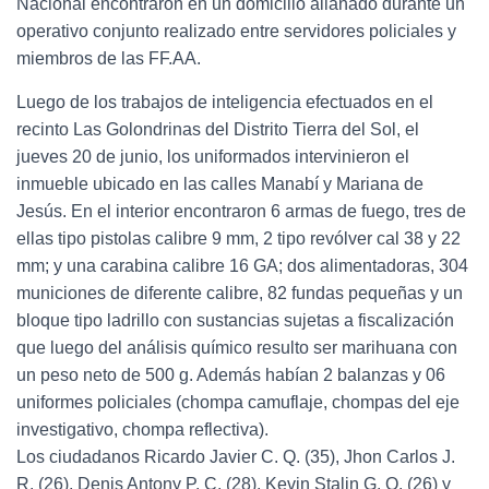
Nacional encontraron en un domicilio allanado durante un
operativo conjunto realizado entre servidores policiales y
miembros de las FF.AA.
Luego de los trabajos de inteligencia efectuados en el
recinto Las Golondrinas del Distrito Tierra del Sol, el
jueves 20 de junio, los uniformados intervinieron el
inmueble ubicado en las calles Manabí y Mariana de
Jesús. En el interior encontraron 6 armas de fuego, tres de
ellas tipo pistolas calibre 9 mm, 2 tipo revólver cal 38 y 22
mm; y una carabina calibre 16 GA; dos alimentadoras, 304
municiones de diferente calibre, 82 fundas pequeñas y un
bloque tipo ladrillo con sustancias sujetas a fiscalización
que luego del análisis químico resulto ser marihuana con
un peso neto de 500 g. Además habían 2 balanzas y 06
uniformes policiales (chompa camuflaje, chompas del eje
investigativo, chompa reflectiva).
Los ciudadanos Ricardo Javier C. Q. (35), Jhon Carlos J.
R. (26), Denis Antony P. C. (28), Kevin Stalin G. Q. (26) y