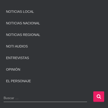
NOTICIAS LOCAL
NOTICIAS NACIONAL
NOTICIAS REGIONAL
NOTI AUDIOS
ENTREVISTAS
OPINIÓN
EL PERSONAJE
B
Buscar …
u
s