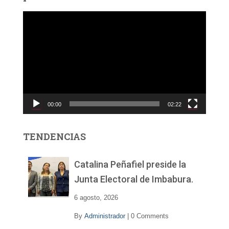
R
e
p
r
o
d
u
c
00:00
02:22
t
o
r
TENDENCIAS
d
e
v
Catalina Peñafiel preside la
í
Junta Electoral de Imbabura.
d
e
6 agosto, 2026
o
By
Administrador
|
0 Comments