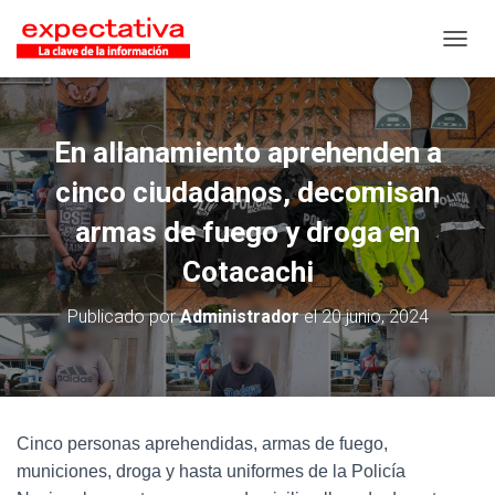
CAMB
En allanamiento aprehenden a
cinco ciudadanos, decomisan
armas de fuego y droga en
Cotacachi
Publicado por
Administrador
el
20 junio, 2024
Cinco personas aprehendidas, armas de fuego,
municiones, droga y hasta uniformes de la Policía