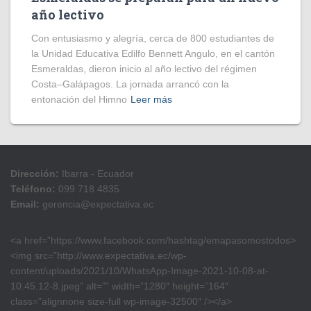
año lectivo
Con entusiasmo y alegría, cerca de 800 estudiantes de
la Unidad Educativa Edilfo Bennett Angulo, en el cantón
Esmeraldas, dieron inicio al año lectivo del régimen
Costa–Galápagos. La jornada arrancó con la
entonación del Himno
Leer más
Dirección:
Ibarra - Ecuador
Teléfono:
099 718 4835
Email:
gerencia@expectativa.ec
<a href=”https://www.facebook.com/hashtag/emapasomostodos>
<img src=”http://www.expectativa.ec/wp-
content/uploads/2021/10/WhatsApp-Image-2021-10-08-at-
10.45.12-8.jpeg” alt=”” width=”1280″ height=”164″
class=”alignnone size-full wp-image-32500″ /></a>