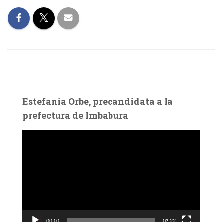
Estefanía Orbe, precandidata a la
prefectura de Imbabura
R
e
p
r
o
d
u
c
00:00
02:22