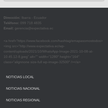
Dirección:
Ibarra - Ecuador
Teléfono:
099 718 4835
Email:
gerencia@expectativa.ec
<a href=”https://www.facebook.com/hashtag/emapasomostodos>
<img src=”http://www.expectativa.ec/wp-
content/uploads/2021/10/WhatsApp-Image-2021-10-08-at-
10.45.12-8.jpeg” alt=”” width=”1280″ height=”164″
class=”alignnone size-full wp-image-32500″ /></a>
NOTICIAS LOCAL
NOTICIAS NACIONAL
NOTICIAS REGIONAL