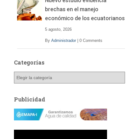
Nuevo estudio evidencia
brechas en el manejo
económico de los ecuatorianos
5 agosto, 2026
By
Administrador
|
0 Comments
Categorías
C
a
t
e
Publicidad
g
o
r
í
a
s