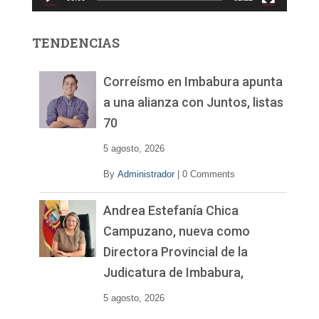
t
o
r
TENDENCIAS
d
e
v
Correísmo en Imbabura apunta
í
a una alianza con Juntos, listas
d
70
e
o
5 agosto, 2026
By
Administrador
|
0 Comments
Andrea Estefanía Chica
Campuzano, nueva como
Directora Provincial de la
Judicatura de Imbabura,
5 agosto, 2026