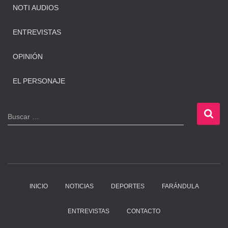
NOTI AUDIOS
ENTREVISTAS
OPINIÓN
EL PERSONAJE
B
Buscar …
u
s
c
a
r
:
INICIO
NOTICIAS
DEPORTES
FARÁNDULA
ENTREVISTAS
CONTACTO