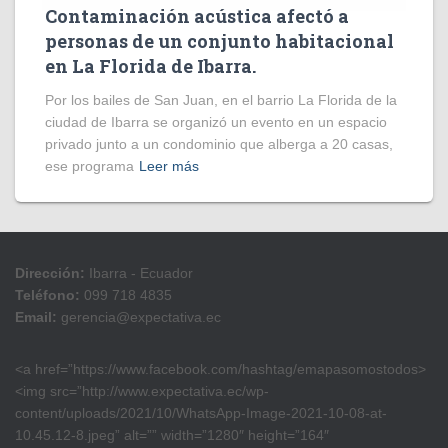
Contaminación acústica afectó a
personas de un conjunto habitacional
en La Florida de Ibarra.
Por los bailes de San Juan, en el barrio La Florida de la
ciudad de Ibarra se organizó un evento en un espacio
privado junto a un condominio que alberga a 20 casas,
ese programa
Leer más
Dirección:
Ibarra - Ecuador
Teléfono:
099 718 4835
Email:
gerencia@expectativa.ec
<a href=”https://www.facebook.com/hashtag/emapasomostodos>
<img src=”http://www.expectativa.ec/wp-
content/uploads/2021/10/WhatsApp-Image-2021-10-08-at-
10.45.12-8.jpeg” alt=”” width=”1280″ height=”164″