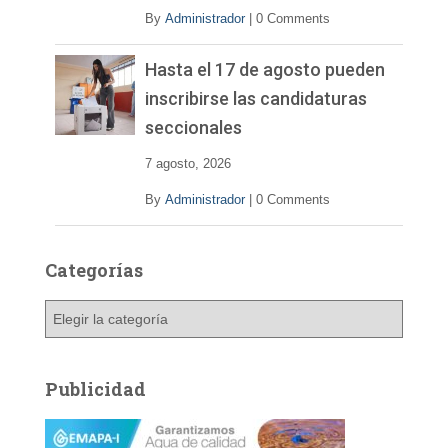
By
Administrador
|
0 Comments
Hasta el 17 de agosto pueden
inscribirse las candidaturas
seccionales
7 agosto, 2026
By
Administrador
|
0 Comments
Categorías
C
a
t
e
Publicidad
g
o
r