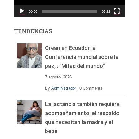
c
00:00
02:22
t
o
r
TENDENCIAS
d
e
v
Crean en Ecuador la
í
Conferencia mundial sobre la
d
paz, : “Mitad del mundo”
e
o
7 agosto, 2026
By
Administrador
|
0 Comments
La lactancia también requiere
acompañamiento: el respaldo
que necesitan la madre y el
bebé