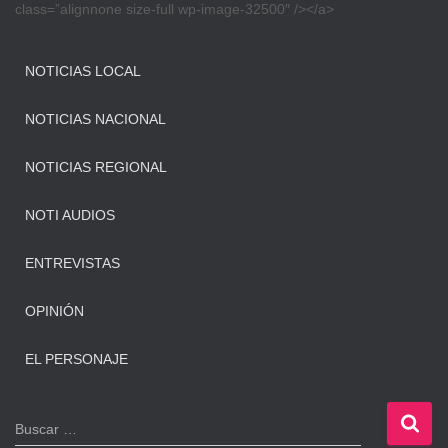
class=”alignnone size-full wp-image-32500″ /></a>
NOTICIAS LOCAL
NOTICIAS NACIONAL
NOTICIAS REGIONAL
NOTI AUDIOS
ENTREVISTAS
OPINIÓN
EL PERSONAJE
B
Buscar …
u