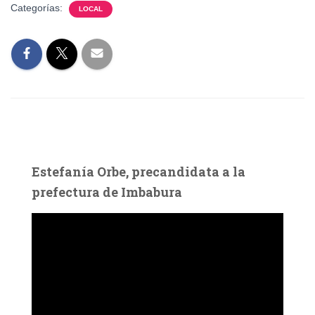
Categorías:
LOCAL
Estefanía Orbe, precandidata a la
prefectura de Imbabura
R
e
p
r
o
d
u