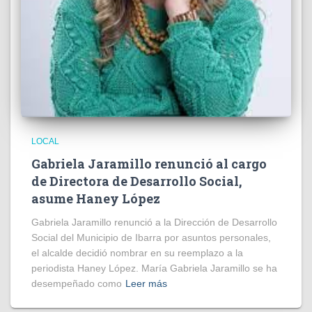
LOCAL
Gabriela Jaramillo renunció al cargo
de Directora de Desarrollo Social,
asume Haney López
Gabriela Jaramillo renunció a la Dirección de Desarrollo
Social del Municipio de Ibarra por asuntos personales,
el alcalde decidió nombrar en su reemplazo a la
periodista Haney López. María Gabriela Jaramillo se ha
desempeñado como
Leer más