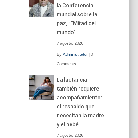
la Conferencia
e
v
mundial sobre la
í
paz, : “Mitad del
d
mundo”
e
o
7 agosto, 2026
By
Administrador
|
0
Comments
La lactancia
también requiere
acompañamiento:
el respaldo que
necesitan la madre
y el bebé
7 agosto, 2026