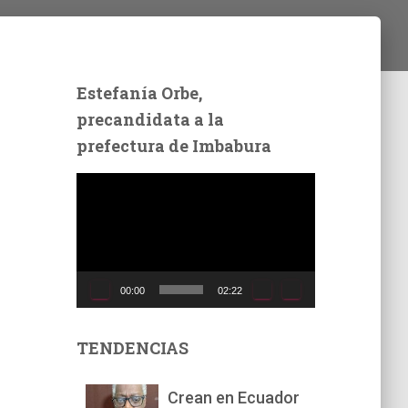
Estefanía Orbe,
precandidata a la
prefectura de Imbabura
R
e
p
r
o
d
00:00
02:22
u
c
t
TENDENCIAS
o
r
Crean en Ecuador
d