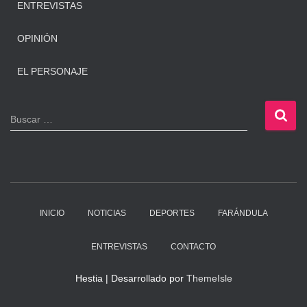
ENTREVISTAS
OPINIÓN
EL PERSONAJE
B
Buscar …
u
s
c
a
r
:
INICIO
NOTICIAS
DEPORTES
FARÁNDULA
ENTREVISTAS
CONTACTO
Hestia | Desarrollado por
ThemeIsle