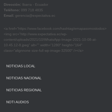
Dirección:
Ibarra - Ecuador
Teléfono:
099 718 4835
Email:
gerencia@expectativa.ec
<a href=”https://www.facebook.com/hashtag/emapasomostodos>
<img src=”http://www.expectativa.ec/wp-
content/uploads/2021/10/WhatsApp-Image-2021-10-08-at-
10.45.12-8.jpeg” alt=”” width=”1280″ height=”164″
class=”alignnone size-full wp-image-32500″ /></a>
NOTICIAS LOCAL
NOTICIAS NACIONAL
NOTICIAS REGIONAL
NOTI AUDIOS