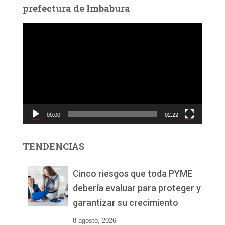
prefectura de Imbabura
R
e
p
r
o
d
u
c
00:00
02:22
t
o
r
TENDENCIAS
d
e
v
Cinco riesgos que toda PYME
í
debería evaluar para proteger y
d
garantizar su crecimiento
e
o
8 agosto, 2026