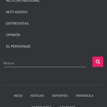
NOTICIAS REGIONAL
NOTI AUDIOS
ENTREVISTAS
OPINIÓN
EL PERSONAJE
B
Buscar …
u
s
c
a
r
:
INICIO
NOTICIAS
DEPORTES
FARÁNDULA