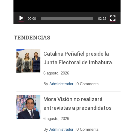
d
u
c
00:00
02:22
t
o
r
TENDENCIAS
d
e
v
Catalina Peñafiel preside la
í
Junta Electoral de Imbabura.
d
e
6 agosto, 2026
o
By
Administrador
|
0 Comments
Mora Visión no realizará
entrevistas a precandidatos
6 agosto, 2026
By
Administrador
|
0 Comments