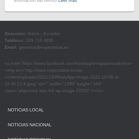
entonación del Himno
Leer más
Dirección:
Ibarra - Ecuador
Teléfono:
099 718 4835
Email:
gerencia@expectativa.ec
<a href=”https://www.facebook.com/hashtag/emapasomostodos>
<img src=”http://www.expectativa.ec/wp-
content/uploads/2021/10/WhatsApp-Image-2021-10-08-at-
10.45.12-8.jpeg” alt=”” width=”1280″ height=”164″
class=”alignnone size-full wp-image-32500″ /></a>
NOTICIAS LOCAL
NOTICIAS NACIONAL