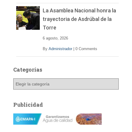
La Asamblea Nacional honra la
trayectoria de Asdrúbal de la
Torre
6 agosto, 2026
By
Administrador
|
0 Comments
Categorías
C
a
t
e
Publicidad
g
o
r
í