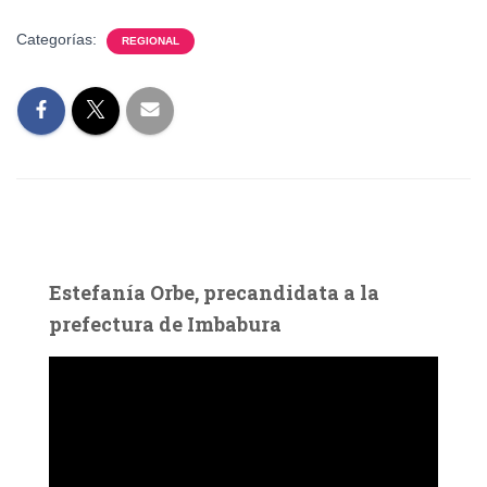
Categorías:
REGIONAL
Estefanía Orbe, precandidata a la
prefectura de Imbabura
R
e
p
r
o