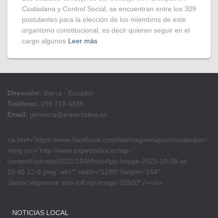
Ciudadana y Control Social, se encuentran entre los 309
postulantes para la elección de los miembros de este
organismo constitucional, es decir quieren seguir en el
cargo algunos
Leer más
Dirección:
Ibarra - Ecuador
Teléfono:
099 718 4835
Email:
gerencia@expectativa.ec
<a href=”https://www.facebook.com/hashtag/emapasomostodos>
<img src=”http://www.expectativa.ec/wp-
content/uploads/2021/10/WhatsApp-Image-2021-10-08-at-
10.45.12-8.jpeg” alt=”” width=”1280″ height=”164″
class=”alignnone size-full wp-image-32500″ /></a>
NOTICIAS LOCAL