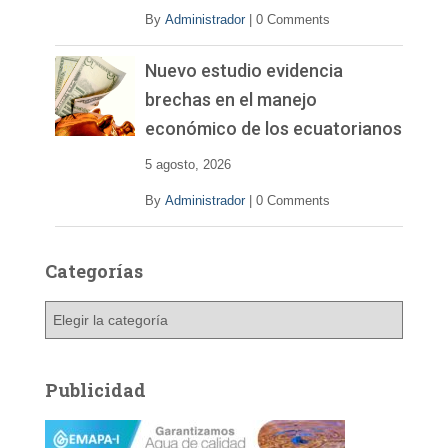
By
Administrador
|
0 Comments
Nuevo estudio evidencia
brechas en el manejo
económico de los ecuatorianos
5 agosto, 2026
By
Administrador
|
0 Comments
Categorías
C
a
t
e
Publicidad
g
o
r