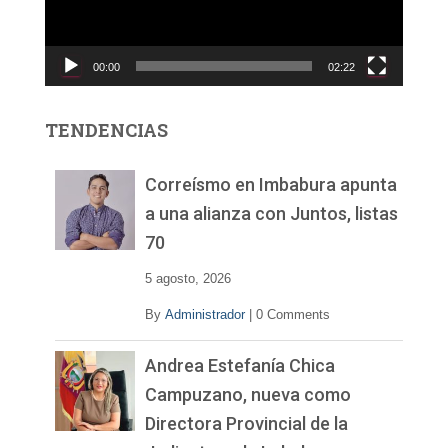
d
u
c
00:00
02:22
t
o
r
TENDENCIAS
d
e
v
Correísmo en Imbabura apunta
í
a una alianza con Juntos, listas
d
70
e
o
5 agosto, 2026
By
Administrador
|
0 Comments
Andrea Estefanía Chica
Campuzano, nueva como
Directora Provincial de la