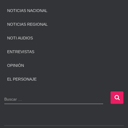
NOTICIAS NACIONAL
NOTICIAS REGIONAL
NOTI AUDIOS
ENTREVISTAS
OPINIÓN
EL PERSONAJE
B
Buscar …
u
s
c
a