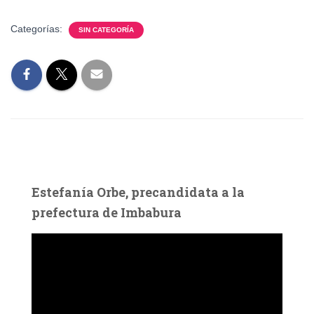
Categorías:
SIN CATEGORÍA
Estefanía Orbe, precandidata a la
prefectura de Imbabura
R
e
p
r
o