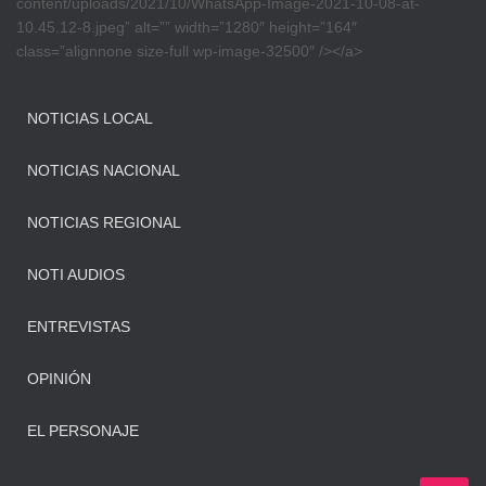
content/uploads/2021/10/WhatsApp-Image-2021-10-08-at-
10.45.12-8.jpeg” alt=”” width=”1280″ height=”164″
class=”alignnone size-full wp-image-32500″ /></a>
NOTICIAS LOCAL
NOTICIAS NACIONAL
NOTICIAS REGIONAL
NOTI AUDIOS
ENTREVISTAS
OPINIÓN
EL PERSONAJE