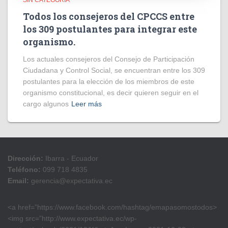
SIN CATEGORÍA
Todos los consejeros del CPCCS entre
los 309 postulantes para integrar este
organismo.
Los actuales consejeros del Consejo de Participación
Ciudadana y Control Social, se encuentran entre los 309
postulantes para la elección de los miembros de este
organismo constitucional, es decir quieren seguir en el
cargo algunos
Leer más
Dirección:
Ibarra - Ecuador
Teléfono:
099 718 4835
Email:
gerencia@expectativa.ec
<a href=”https://www.facebook.com/hashtag/emapasomostodos>
<img src=”http://www.expectativa.ec/wp-