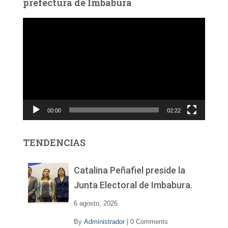
prefectura de Imbabura
R
e
p
r
o
d
u
c
00:00
02:22
t
o
r
TENDENCIAS
d
e
v
Catalina Peñafiel preside la
í
Junta Electoral de Imbabura.
d
e
6 agosto, 2026
o
By
Administrador
|
0 Comments