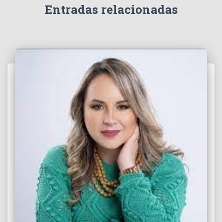
e
Entradas relacionadas
o