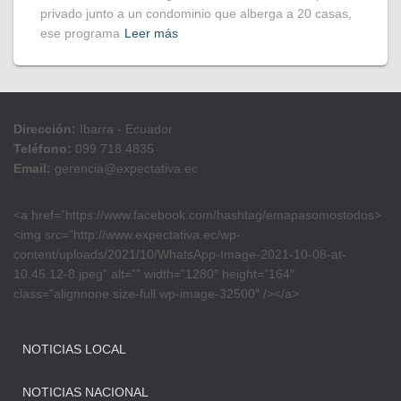
privado junto a un condominio que alberga a 20 casas,
ese programa
Leer más
Dirección:
Ibarra - Ecuador
Teléfono:
099 718 4835
Email:
gerencia@expectativa.ec
<a href=”https://www.facebook.com/hashtag/emapasomostodos>
<img src=”http://www.expectativa.ec/wp-
content/uploads/2021/10/WhatsApp-Image-2021-10-08-at-
10.45.12-8.jpeg” alt=”” width=”1280″ height=”164″
class=”alignnone size-full wp-image-32500″ /></a>
NOTICIAS LOCAL
NOTICIAS NACIONAL