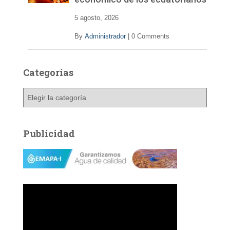
5 agosto, 2026
By
Administrador
|
0 Comments
Categorías
C
a
t
e
Publicidad
g
o
r
í
a
s