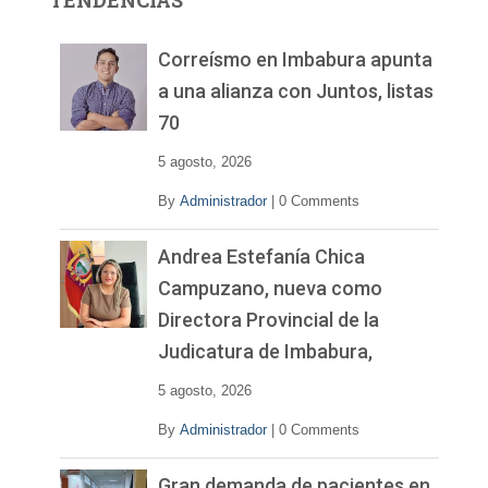
TENDENCIAS
d
e
v
Correísmo en Imbabura apunta
í
a una alianza con Juntos, listas
d
70
e
o
5 agosto, 2026
By
Administrador
|
0 Comments
Andrea Estefanía Chica
Campuzano, nueva como
Directora Provincial de la
Judicatura de Imbabura,
5 agosto, 2026
By
Administrador
|
0 Comments
Gran demanda de pacientes en