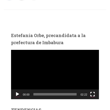
Estefanía Orbe, precandidata a la
prefectura de Imbabura
R
e
p
r
o
d
u
c
00:00
02:22
t
o
r