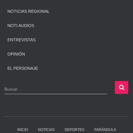
NOTICIAS REGIONAL
NOTI AUDIOS
ENTREVISTAS
OPINIÓN
EL PERSONAJE
B
Buscar …
u
s
c
a
r
:
INICIO
NOTICIAS
DEPORTES
FARÁNDULA