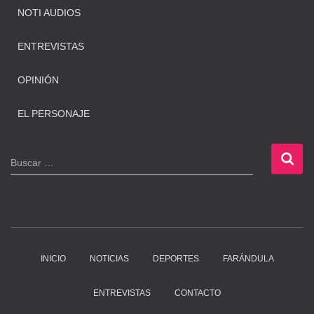
NOTI AUDIOS
ENTREVISTAS
OPINIÓN
EL PERSONAJE
B
Buscar …
u
s
c
a
r
:
INICIO
NOTICIAS
DEPORTES
FARÁNDULA
ENTREVISTAS
CONTACTO