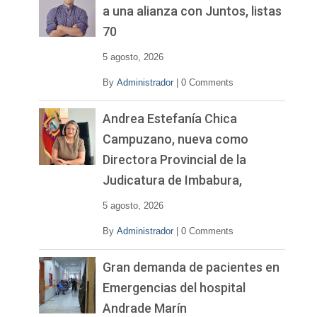
í
a una alianza con Juntos, listas
d
70
e
o
5 agosto, 2026
By
Administrador
|
0 Comments
Andrea Estefanía Chica
Campuzano, nueva como
Directora Provincial de la
Judicatura de Imbabura,
5 agosto, 2026
By
Administrador
|
0 Comments
Gran demanda de pacientes en
Emergencias del hospital
Andrade Marín