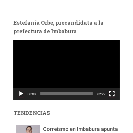
Estefanía Orbe, precandidata a la
prefectura de Imbabura
R
e
p
r
o
d
u
c
00:00
02:22
t
o
r
TENDENCIAS
d
e
v
Correísmo en Imbabura apunta