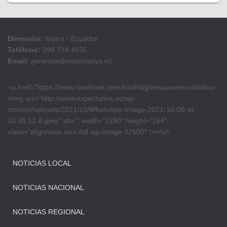
Dirección:
Ibarra - Ecuador
Teléfono:
099 718 4835
Email:
gerencia@expectativa.ec
<a href=”https://www.facebook.com/hashtag/emapasomostodos>
<img src=”http://www.expectativa.ec/wp-
content/uploads/2021/10/WhatsApp-Image-2021-10-08-at-
10.45.12-8.jpeg” alt=”” width=”1280″ height=”164″
class=”alignnone size-full wp-image-32500″ /></a>
NOTICIAS LOCAL
NOTICIAS NACIONAL
NOTICIAS REGIONAL