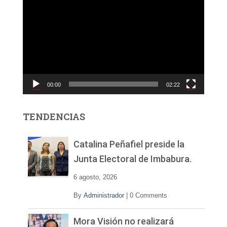
e
p
r
o
d
u
c
00:00
02:22
t
o
r
TENDENCIAS
d
e
v
Catalina Peñafiel preside la
í
Junta Electoral de Imbabura.
d
e
6 agosto, 2026
o
By
Administrador
|
0 Comments
Mora Visión no realizará