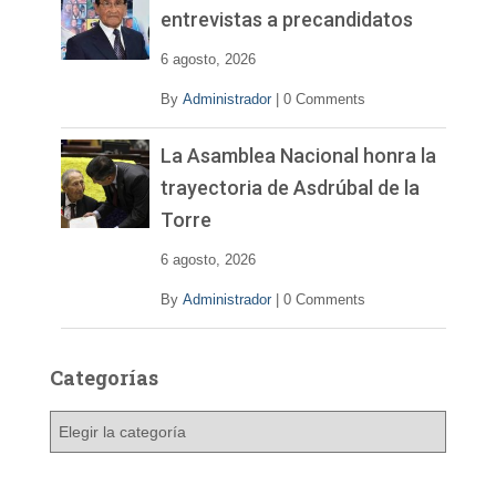
entrevistas a precandidatos
6 agosto, 2026
By
Administrador
|
0 Comments
La Asamblea Nacional honra la
trayectoria de Asdrúbal de la
Torre
6 agosto, 2026
By
Administrador
|
0 Comments
Categorías
C
a
t
e