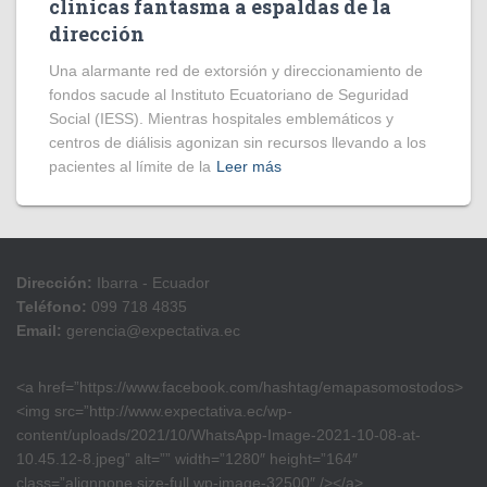
clínicas fantasma a espaldas de la
dirección
​Una alarmante red de extorsión y direccionamiento de
fondos sacude al Instituto Ecuatoriano de Seguridad
Social (IESS). Mientras hospitales emblemáticos y
centros de diálisis agonizan sin recursos llevando a los
pacientes al límite de la
Leer más
Dirección:
Ibarra - Ecuador
Teléfono:
099 718 4835
Email:
gerencia@expectativa.ec
<a href=”https://www.facebook.com/hashtag/emapasomostodos>
<img src=”http://www.expectativa.ec/wp-
content/uploads/2021/10/WhatsApp-Image-2021-10-08-at-
10.45.12-8.jpeg” alt=”” width=”1280″ height=”164″
class=”alignnone size-full wp-image-32500″ /></a>