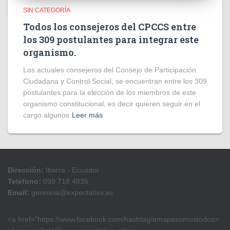
SIN CATEGORÍA
Todos los consejeros del CPCCS entre
los 309 postulantes para integrar este
organismo.
Los actuales consejeros del Consejo de Participación
Ciudadana y Control Social, se encuentran entre los 309
postulantes para la elección de los miembros de este
organismo constitucional, es decir quieren seguir en el
cargo algunos
Leer más
Dirección:
Ibarra - Ecuador
Teléfono:
099 718 4835
Email:
gerencia@expectativa.ec
<a href=”https://www.facebook.com/hashtag/emapasomostodos>