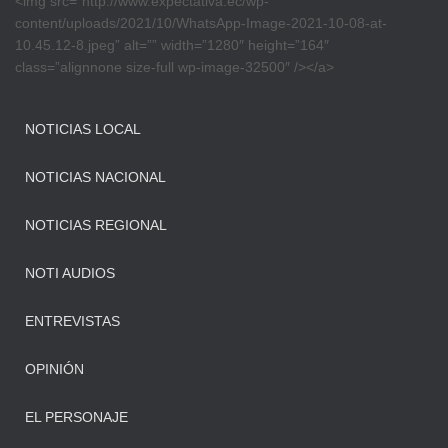
<img src=”http://www.expectativa.ec/wp-
content/uploads/2021/10/WhatsApp-Image-2021-10-08-at-
10.45.12-8.jpeg” alt=”” width=”1280″ height=”164″
class=”alignnone size-full wp-image-32500″ /></a>
NOTICIAS LOCAL
NOTICIAS NACIONAL
NOTICIAS REGIONAL
NOTI AUDIOS
ENTREVISTAS
OPINIÓN
EL PERSONAJE