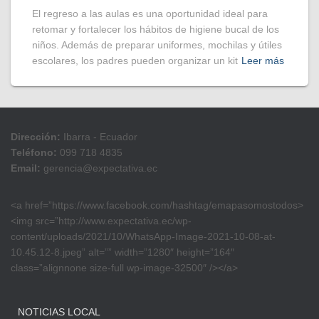
El regreso a las aulas es una oportunidad ideal para
retomar y fortalecer los hábitos de higiene bucal de los
niños. Además de preparar uniformes, mochilas y útiles
escolares, los padres pueden organizar un kit
Leer más
Dirección:
Ibarra - Ecuador
Teléfono:
099 718 4835
Email:
gerencia@expectativa.ec
<a href=”https://www.facebook.com/hashtag/emapasomostodos>
<img src=”http://www.expectativa.ec/wp-
content/uploads/2021/10/WhatsApp-Image-2021-10-08-at-
10.45.12-8.jpeg” alt=”” width=”1280″ height=”164″
class=”alignnone size-full wp-image-32500″ /></a>
NOTICIAS LOCAL