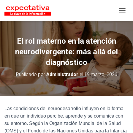
CAMB
El rol materno en la atención
neurodivergente: más allá del
diagnóstico
Publicado por
Administrador
el
19 marzo, 2026
Las condiciones del neurodesarrollo influyen en la forma
en que un individuo percibe, aprende y se comunica con
su entorno. Según la Organización Mundial de la Salud
(OMS) y el Fondo de las Naciones Unidas para la Infancia