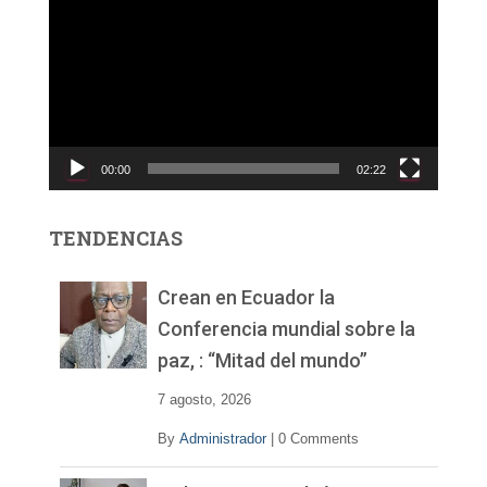
e
p
r
o
d
u
c
00:00
02:22
t
o
r
TENDENCIAS
d
e
v
Crean en Ecuador la
í
Conferencia mundial sobre la
d
paz, : “Mitad del mundo”
e
o
7 agosto, 2026
By
Administrador
|
0 Comments