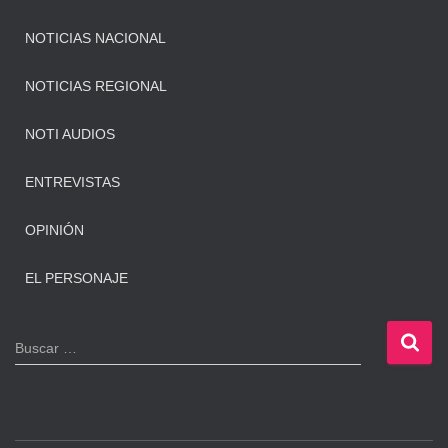
NOTICIAS NACIONAL
NOTICIAS REGIONAL
NOTI AUDIOS
ENTREVISTAS
OPINIÓN
EL PERSONAJE
B
Buscar …
u
s
c
a