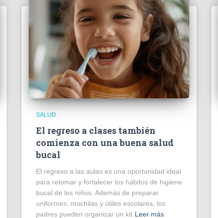
SALUD
El regreso a clases también
comienza con una buena salud
bucal
El regreso a las aulas es una oportunidad ideal
para retomar y fortalecer los hábitos de higiene
bucal de los niños. Además de preparar
uniformes, mochilas y útiles escolares, los
padres pueden organizar un kit
Leer más