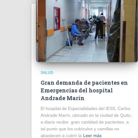
SALUD
Gran demanda de pacientes en
Emergencias del hospital
Andrade Marín
El hospital de Especialidades del IESS, Carlos
Andrade Marín, ubicado en la ciudad de Quito,
a diario recibe gran cantidad de pacientes, a
tal punto que los cubículos y camillas no
abastecen a cubrir la
Leer más