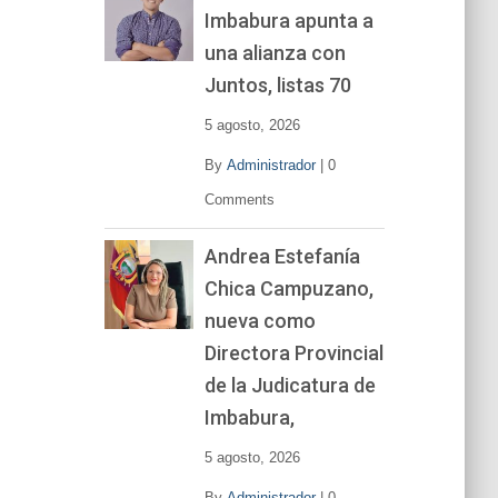
Imbabura apunta a
e
v
una alianza con
í
Juntos, listas 70
d
e
5 agosto, 2026
o
By
Administrador
|
0
Comments
Andrea Estefanía
Chica Campuzano,
nueva como
Directora Provincial
de la Judicatura de
Imbabura,
5 agosto, 2026
By
Administrador
|
0