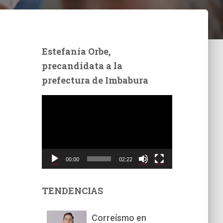
Estefanía Orbe,
precandidata a la
prefectura de Imbabura
R
e
p
r
o
d
00:00
02:22
u
c
t
TENDENCIAS
o
r
Correísmo en
d