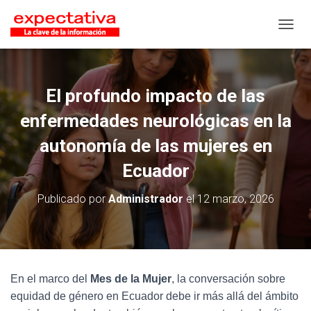
CAMB
El profundo impacto de las
enfermedades neurológicas en la
autonomía de las mujeres en
Ecuador
Publicado por
Administrador
el
12 marzo, 2026
En el marco del
Mes de la Mujer
, la conversación sobre
equidad de género en Ecuador debe ir más allá del ámbito