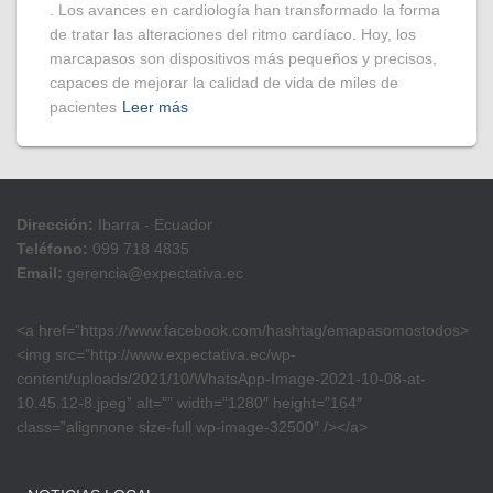
. Los avances en cardiología han transformado la forma
de tratar las alteraciones del ritmo cardíaco. Hoy, los
marcapasos son dispositivos más pequeños y precisos,
capaces de mejorar la calidad de vida de miles de
pacientes
Leer más
Dirección:
Ibarra - Ecuador
Teléfono:
099 718 4835
Email:
gerencia@expectativa.ec
<a href=”https://www.facebook.com/hashtag/emapasomostodos>
<img src=”http://www.expectativa.ec/wp-
content/uploads/2021/10/WhatsApp-Image-2021-10-08-at-
10.45.12-8.jpeg” alt=”” width=”1280″ height=”164″
class=”alignnone size-full wp-image-32500″ /></a>