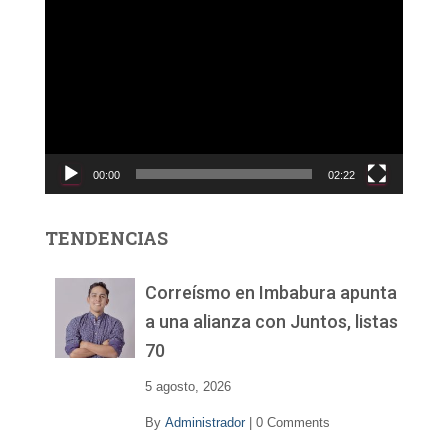
R
e
p
r
o
d
u
c
00:00
02:22
t
o
r
TENDENCIAS
d
e
v
Correísmo en Imbabura apunta
í
a una alianza con Juntos, listas
d
70
e
o
5 agosto, 2026
By
Administrador
|
0 Comments