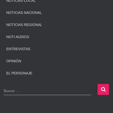
NOTICIAS LOCAL
NOTICIAS NACIONAL
NOTICIAS REGIONAL
NOTI AUDIOS
ENTREVISTAS
OPINIÓN
EL PERSONAJE
B
Buscar …
u
s
c
a