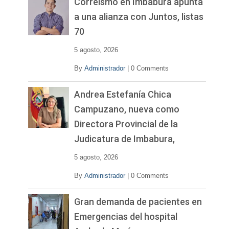
v
Correísmo en Imbabura apunta
í
a una alianza con Juntos, listas
d
70
e
o
5 agosto, 2026
By
Administrador
|
0 Comments
Andrea Estefanía Chica
Campuzano, nueva como
Directora Provincial de la
Judicatura de Imbabura,
5 agosto, 2026
By
Administrador
|
0 Comments
Gran demanda de pacientes en
Emergencias del hospital