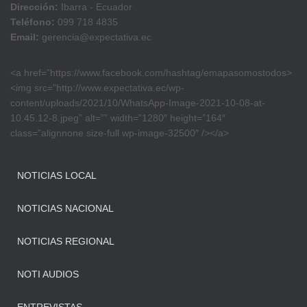
Dirección:
Ibarra - Ecuador
Teléfono:
099 718 4835
Email:
gerencia@expectativa.ec
<a href=”https://www.facebook.com/hashtag/emapasomostodos>
<img src=”http://www.expectativa.ec/wp-
content/uploads/2021/10/WhatsApp-Image-2021-10-08-at-
10.45.12-8.jpeg” alt=”” width=”1280″ height=”164″
class=”alignnone size-full wp-image-32500″ /></a>
NOTICIAS LOCAL
NOTICIAS NACIONAL
NOTICIAS REGIONAL
NOTI AUDIOS