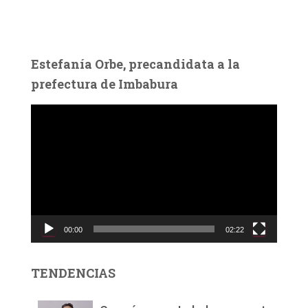
Estefanía Orbe, precandidata a la
prefectura de Imbabura
R
e
p
r
o
d
u
c
00:00
02:22
t
o
r
TENDENCIAS
d
e