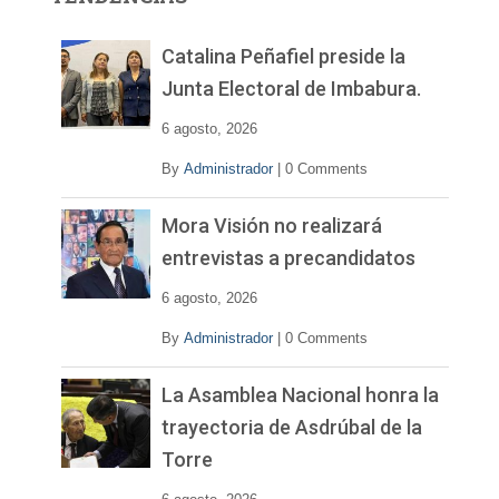
d
e
v
Catalina Peñafiel preside la
í
Junta Electoral de Imbabura.
d
e
6 agosto, 2026
o
By
Administrador
|
0 Comments
Mora Visión no realizará
entrevistas a precandidatos
6 agosto, 2026
By
Administrador
|
0 Comments
La Asamblea Nacional honra la
trayectoria de Asdrúbal de la
Torre