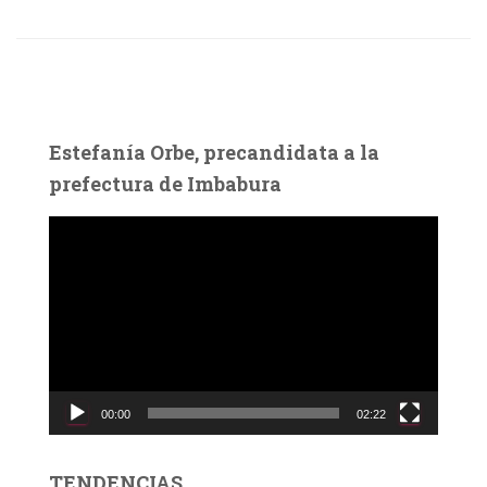
Estefanía Orbe, precandidata a la
prefectura de Imbabura
R
e
p
r
o
d
u
c
00:00
02:22
t
o
r
TENDENCIAS