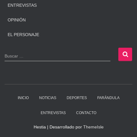
ENTREVISTAS
OPINIÓN
EL PERSONAJE
B
Buscar …
u
s
c
a
r
:
INICIO
NOTICIAS
DEPORTES
FARÁNDULA
ENTREVISTAS
CONTACTO
Hestia | Desarrollado por
ThemeIsle