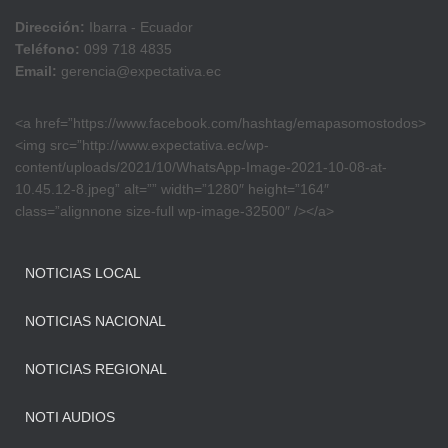
Dirección:
Ibarra - Ecuador
Teléfono:
099 718 4835
Email:
gerencia@expectativa.ec
<a href=”https://www.facebook.com/hashtag/emapasomostodos>
<img src=”http://www.expectativa.ec/wp-
content/uploads/2021/10/WhatsApp-Image-2021-10-08-at-
10.45.12-8.jpeg” alt=”” width=”1280″ height=”164″
class=”alignnone size-full wp-image-32500″ /></a>
NOTICIAS LOCAL
NOTICIAS NACIONAL
NOTICIAS REGIONAL
NOTI AUDIOS