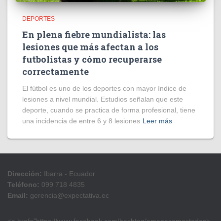
DEPORTES
En plena fiebre mundialista: las
lesiones que más afectan a los
futbolistas y cómo recuperarse
correctamente
El fútbol es uno de los deportes con mayor índice de
lesiones a nivel mundial. Estudios señalan que este
deporte, cuando se practica de forma profesional, tiene
una incidencia de entre 6 y 8 lesiones
Leer más
Dirección:
Ibarra - Ecuador
Teléfono:
099 718 4835
Email:
gerencia@expectativa.ec