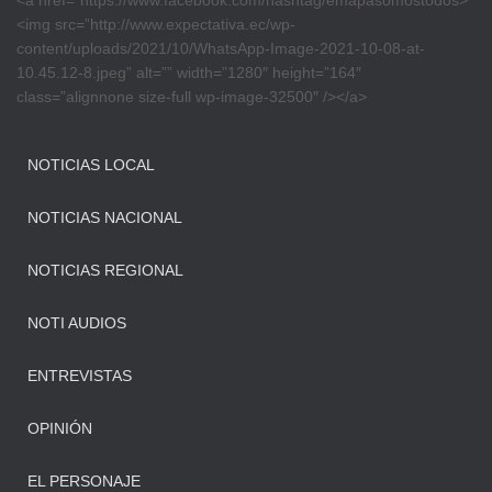
<a href=”https://www.facebook.com/hashtag/emapasomostodos>
<img src=”http://www.expectativa.ec/wp-
content/uploads/2021/10/WhatsApp-Image-2021-10-08-at-
10.45.12-8.jpeg” alt=”” width=”1280″ height=”164″
class=”alignnone size-full wp-image-32500″ /></a>
NOTICIAS LOCAL
NOTICIAS NACIONAL
NOTICIAS REGIONAL
NOTI AUDIOS
ENTREVISTAS
OPINIÓN
EL PERSONAJE