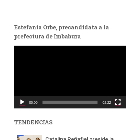
Estefanía Orbe, precandidata a la
prefectura de Imbabura
R
e
p
r
o
d
u
c
00:00
02:22
t
o
r
TENDENCIAS
d
e
v
Catalina Peñafiel preside la