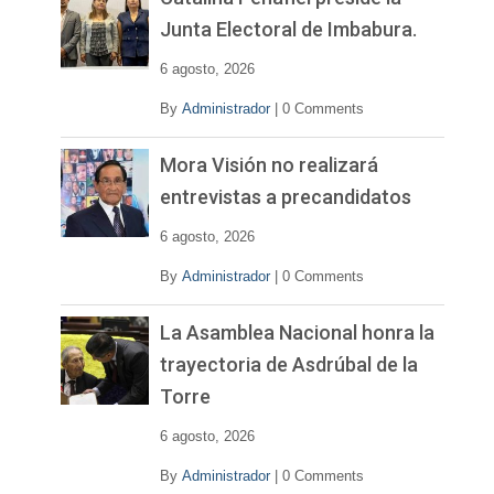
í
Junta Electoral de Imbabura.
d
e
6 agosto, 2026
o
By
Administrador
|
0 Comments
Mora Visión no realizará
entrevistas a precandidatos
6 agosto, 2026
By
Administrador
|
0 Comments
La Asamblea Nacional honra la
trayectoria de Asdrúbal de la
Torre
6 agosto, 2026
By
Administrador
|
0 Comments