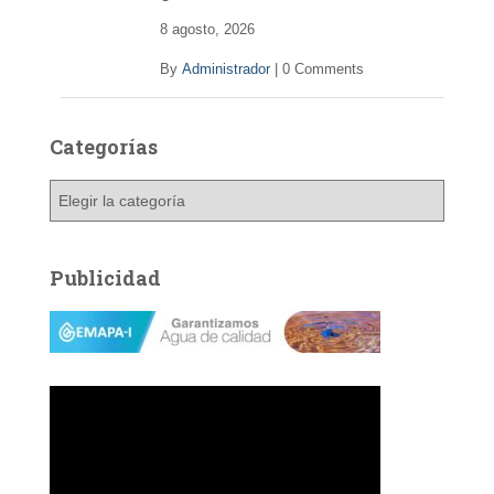
o
8 agosto, 2026
By
Administrador
|
0 Comments
Categorías
C
a
t
e
Publicidad
g
o
r
í
a
s