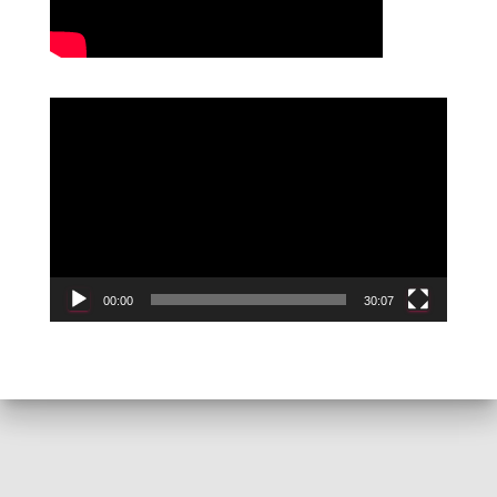
R
e
p
r
o
d
u
c
00:00
30:07
t
o
r
d
e
v
í
d