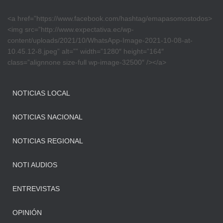
<a href=”https://www.facebook.com/hashtag/emapasomostodos>
<img src=”http://www.expectativa.ec/wp-
content/uploads/2021/10/WhatsApp-Image-2021-10-08-at-
10.45.12-8.jpeg” alt=”” width=”1280″ height=”164″
class=”alignnone size-full wp-image-32500″ /></a>
NOTICIAS LOCAL
NOTICIAS NACIONAL
NOTICIAS REGIONAL
NOTI AUDIOS
ENTREVISTAS
OPINIÓN