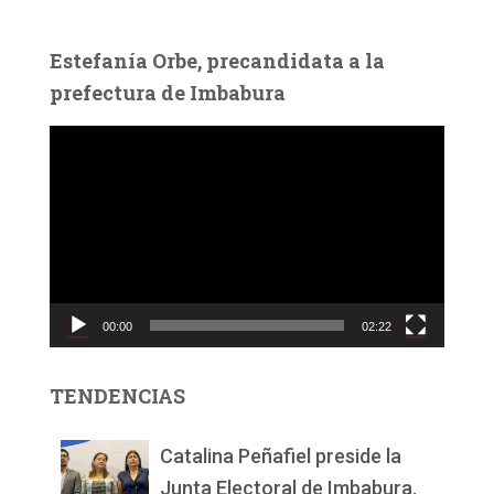
Estefanía Orbe, precandidata a la
prefectura de Imbabura
R
e
p
r
o
d
u
c
00:00
02:22
t
o
r
TENDENCIAS
d
e
v
Catalina Peñafiel preside la
í
Junta Electoral de Imbabura.