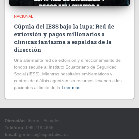
NACIONAL
Cúpula del IESS bajo la lupa: Red de
extorsión y pagos millonarios a
clínicas fantasma a espaldas de la
dirección
​Una alarmante red de extorsión y direccionamiento de
fondos sacude al Instituto Ecuatoriano de Seguridad
Social (IESS). Mientras hospitales emblemáticos y
centros de diálisis agonizan sin recursos llevando a los
pacientes al límite de la
Leer más
Dirección:
Ibarra - Ecuador
Teléfono:
099 718 4835
Email:
gerencia@expectativa.ec