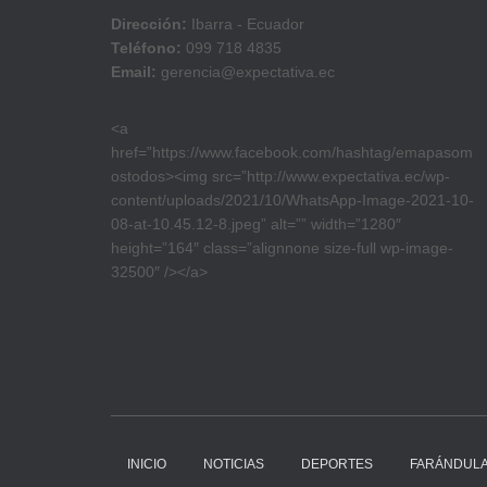
Dirección:
Ibarra - Ecuador
Teléfono:
099 718 4835
Email:
gerencia@expectativa.ec
<a
href=”https://www.facebook.com/hashtag/emapasom
ostodos><img src=”http://www.expectativa.ec/wp-
content/uploads/2021/10/WhatsApp-Image-2021-10-
08-at-10.45.12-8.jpeg” alt=”” width=”1280″
height=”164″ class=”alignnone size-full wp-image-
32500″ /></a>
INICIO
NOTICIAS
DEPORTES
FARÁNDUL