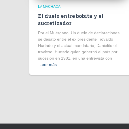
LA MACHACA
El duelo entre bobita y el
sucretizador
Por el Muérgano. Un duelo de declaraciones
se desató entre el ex presidente Tiovaldo
Hurtado y el actual mandatario, Danielito el
travieso. Hurtado quien gobernó el país por
sucesión en 1981, en una entrevista con
Leer más