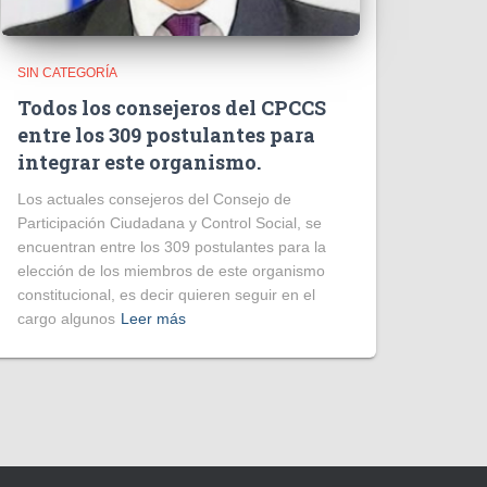
SIN CATEGORÍA
Todos los consejeros del CPCCS
entre los 309 postulantes para
integrar este organismo.
Los actuales consejeros del Consejo de
Participación Ciudadana y Control Social, se
encuentran entre los 309 postulantes para la
elección de los miembros de este organismo
constitucional, es decir quieren seguir en el
cargo algunos
Leer más