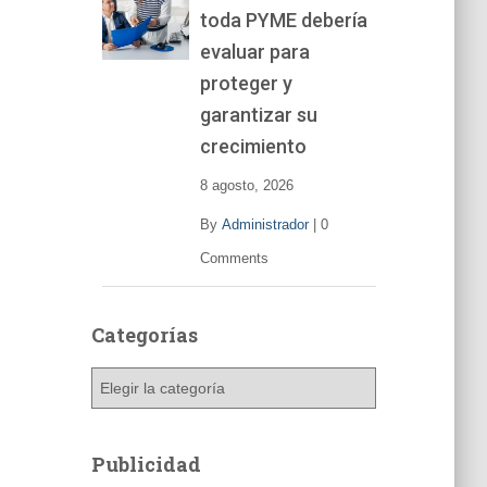
toda PYME debería
e
v
evaluar para
í
proteger y
d
garantizar su
e
o
crecimiento
8 agosto, 2026
By
Administrador
|
0
Comments
Categorías
C
a
t
e
Publicidad
g