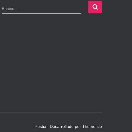
B
Buscar …
u
s
c
a
r
:
Hestia | Desarrollado por
ThemeIsle