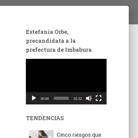
Estefanía Orbe,
precandidata a la
prefectura de Imbabura
R
e
p
r
o
d
00:00
02:22
u
c
t
TENDENCIAS
o
r
Cinco riesgos que
d