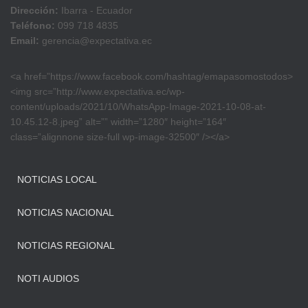
Dirección:
Ibarra - Ecuador
Teléfono:
099 718 4835
Email:
gerencia@expectativa.ec
<a href=”https://www.facebook.com/hashtag/emapasomostodos>
<img src=”http://www.expectativa.ec/wp-
content/uploads/2021/10/WhatsApp-Image-2021-10-08-at-
10.45.12-8.jpeg” alt=”” width=”1280″ height=”164″
class=”alignnone size-full wp-image-32500″ /></a>
NOTICIAS LOCAL
NOTICIAS NACIONAL
NOTICIAS REGIONAL
NOTI AUDIOS