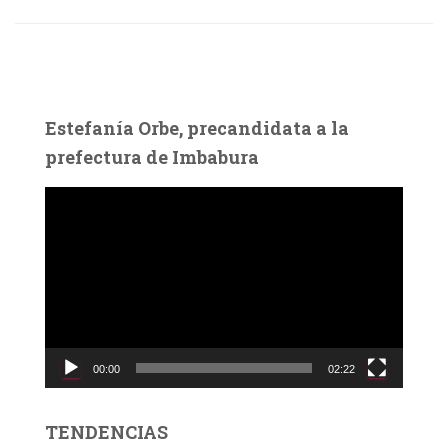
Estefanía Orbe, precandidata a la
prefectura de Imbabura
R
e
p
r
o
d
u
c
00:00
02:22
t
o
r
TENDENCIAS
d