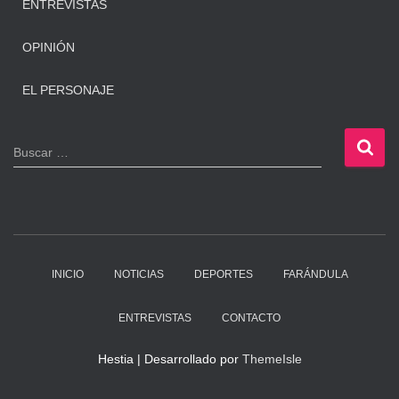
ENTREVISTAS
OPINIÓN
EL PERSONAJE
B
Buscar …
u
s
c
a
r
:
INICIO
NOTICIAS
DEPORTES
FARÁNDULA
ENTREVISTAS
CONTACTO
Hestia | Desarrollado por
ThemeIsle