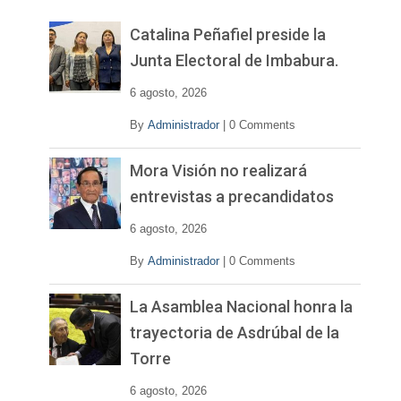
e
v
Catalina Peñafiel preside la
í
Junta Electoral de Imbabura.
d
e
6 agosto, 2026
o
By
Administrador
|
0 Comments
Mora Visión no realizará
entrevistas a precandidatos
6 agosto, 2026
By
Administrador
|
0 Comments
La Asamblea Nacional honra la
trayectoria de Asdrúbal de la
Torre
6 agosto, 2026