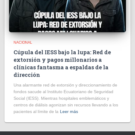
NACIONAL
Cúpula del IESS bajo la lupa: Red de
extorsión y pagos millonarios a
clínicas fantasma a espaldas de la
dirección
​Una alarmante red de extorsión y direccionamiento de
fondos sacude al Instituto Ecuatoriano de Seguridad
Social (IESS). Mientras hospitales emblemáticos y
centros de diálisis agonizan sin recursos llevando a los
pacientes al límite de la
Leer más