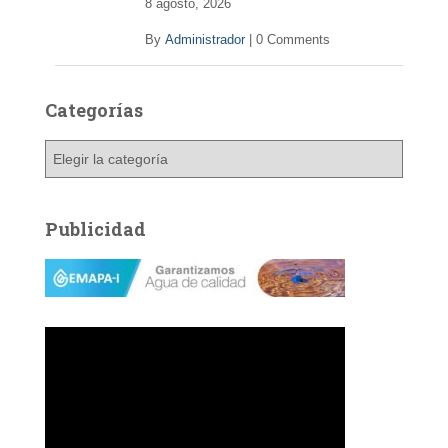
8 agosto, 2026
By
Administrador
|
0 Comments
Categorías
C
a
t
e
Publicidad
g
o
r
í
a
s