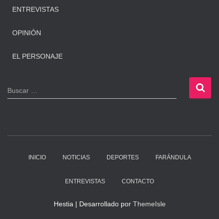
ENTREVISTAS
OPINIÓN
EL PERSONAJE
B
Buscar …
u
s
c
a
r
:
INICIO
NOTICIAS
DEPORTES
FARÁNDULA
ENTREVISTAS
CONTACTO
Hestia | Desarrollado por
ThemeIsle