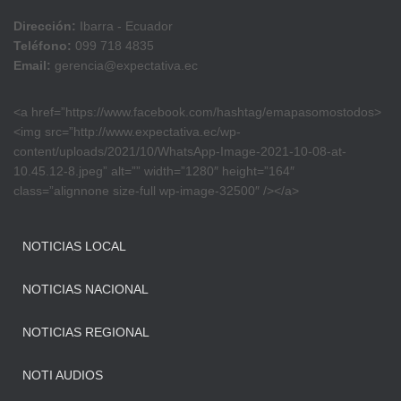
Dirección:
Ibarra - Ecuador
Teléfono:
099 718 4835
Email:
gerencia@expectativa.ec
<a href=”https://www.facebook.com/hashtag/emapasomostodos>
<img src=”http://www.expectativa.ec/wp-
content/uploads/2021/10/WhatsApp-Image-2021-10-08-at-
10.45.12-8.jpeg” alt=”” width=”1280″ height=”164″
class=”alignnone size-full wp-image-32500″ /></a>
NOTICIAS LOCAL
NOTICIAS NACIONAL
NOTICIAS REGIONAL
NOTI AUDIOS