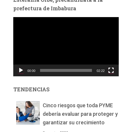
prefectura de Imbabura
R
e
p
r
o
d
u
c
00:00
02:22
t
o
r
TENDENCIAS
d
e
v
Cinco riesgos que toda PYME
í
debería evaluar para proteger y
d
garantizar su crecimiento
e
o