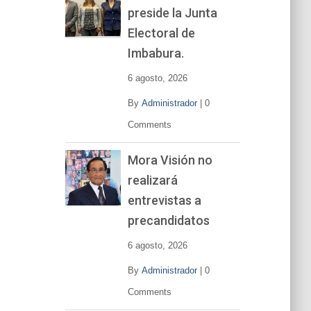
preside la Junta
e
v
Electoral de
í
Imbabura.
d
e
6 agosto, 2026
o
By
Administrador
|
0
Comments
Mora Visión no
realizará
entrevistas a
precandidatos
6 agosto, 2026
By
Administrador
|
0
Comments