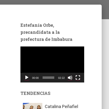
Estefanía Orbe,
precandidata a la
prefectura de Imbabura
R
e
p
r
o
d
00:00
02:22
u
c
t
TENDENCIAS
o
r
Catalina Peñafiel
d