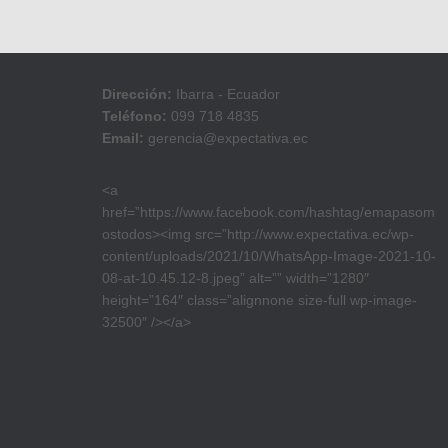
Dirección:
Ibarra - Ecuador
Teléfono:
099 718 4835
Email:
gerencia@expectativa.ec
<a
href=”https://www.facebook.com/hashtag/emapasom
ostodos><img src=”http://www.expectativa.ec/wp-
content/uploads/2021/10/WhatsApp-Image-2021-10-
08-at-10.45.12-8.jpeg” alt=”” width=”1280″
height=”164″ class=”alignnone size-full wp-image-
32500″ /></a>