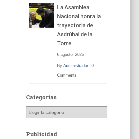
La Asamblea
Nacional honra la
trayectoria de
Asdrúbal de la
Torre
6 agosto, 2026
By
Administrador
|
0
Comments
Categorías
C
a
t
e
Publicidad
g