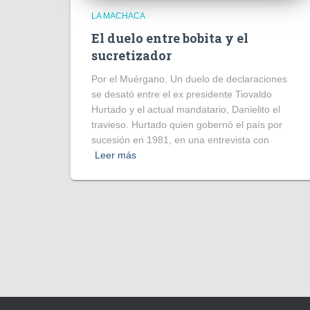
LA MACHACA
El duelo entre bobita y el
sucretizador
Por el Muérgano. Un duelo de declaraciones
se desató entre el ex presidente Tiovaldo
Hurtado y el actual mandatario, Danielito el
travieso. Hurtado quien gobernó el país por
sucesión en 1981, en una entrevista con
Leer más