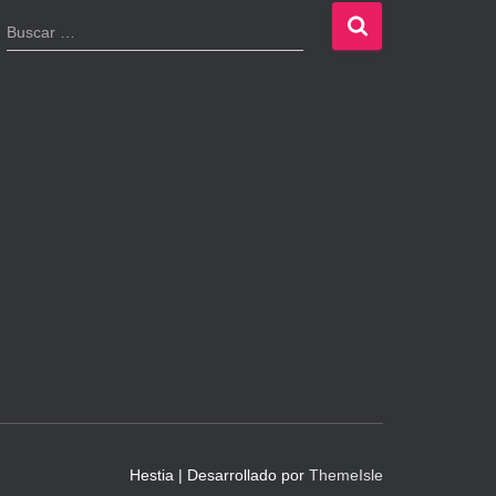
B
Buscar …
u
s
c
a
r
:
Hestia | Desarrollado por
ThemeIsle