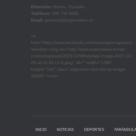
Dirección:
Ibarra - Ecuador
Teléfono:
099 718 4835
Email:
gerencia@expectativa.ec
<a
href=”https://www.facebook.com/hashtag/emapasom
ostodos><img src=”http://www.expectativa.ec/wp-
content/uploads/2021/10/WhatsApp-Image-2021-10-
08-at-10.45.12-8.jpeg” alt=”” width=”1280″
height=”164″ class=”alignnone size-full wp-image-
32500″ /></a>
INICIO
NOTICIAS
DEPORTES
FARÁNDUL