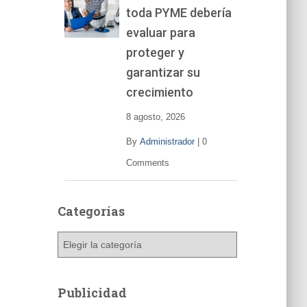
toda PYME debería
e
v
evaluar para
í
proteger y
d
garantizar su
e
o
crecimiento
8 agosto, 2026
By
Administrador
|
0
Comments
Categorías
C
a
t
e
Publicidad
g