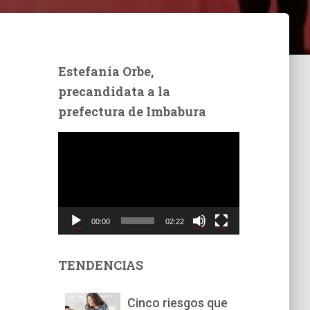
Estefanía Orbe,
precandidata a la
prefectura de Imbabura
R
e
p
r
o
d
00:00
02:22
u
c
t
TENDENCIAS
o
r
Cinco riesgos que
d