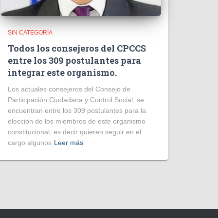
SIN CATEGORÍA
Todos los consejeros del CPCCS
entre los 309 postulantes para
integrar este organismo.
Los actuales consejeros del Consejo de
Participación Ciudadana y Control Social, se
encuentran entre los 309 postulantes para la
elección de los miembros de este organismo
constitucional, es decir quieren seguir en el
cargo algunos
Leer más