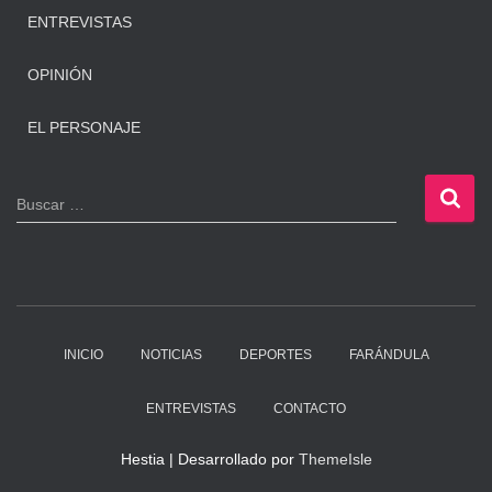
ENTREVISTAS
OPINIÓN
EL PERSONAJE
B
Buscar …
u
s
c
a
r
:
INICIO
NOTICIAS
DEPORTES
FARÁNDULA
ENTREVISTAS
CONTACTO
Hestia | Desarrollado por
ThemeIsle