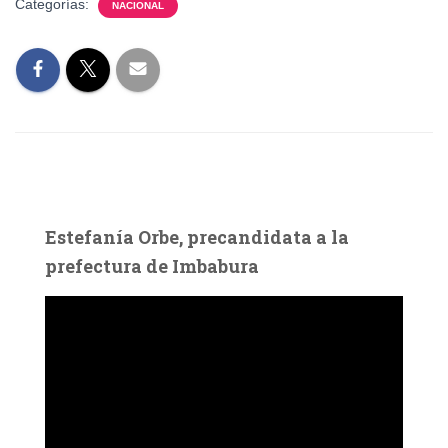
Categorías:
NACIONAL
Estefanía Orbe, precandidata a la
prefectura de Imbabura
R
e
p
r
o
d
u