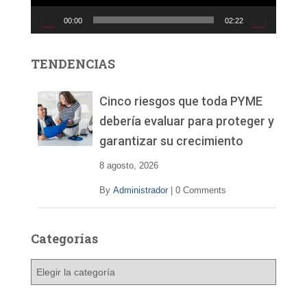
c
00:00
02:22
t
o
r
TENDENCIAS
d
e
v
Cinco riesgos que toda PYME
í
debería evaluar para proteger y
d
garantizar su crecimiento
e
o
8 agosto, 2026
By
Administrador
|
0 Comments
Categorías
C
a
t