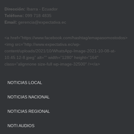
Dirección:
Ibarra - Ecuador
Teléfono:
099 718 4835
Email:
gerencia@expectativa.ec
<a href=”https://www.facebook.com/hashtag/emapasomostodos>
<img src=”http://www.expectativa.ec/wp-
content/uploads/2021/10/WhatsApp-Image-2021-10-08-at-
10.45.12-8.jpeg” alt=”” width=”1280″ height=”164″
class=”alignnone size-full wp-image-32500″ /></a>
NOTICIAS LOCAL
NOTICIAS NACIONAL
NOTICIAS REGIONAL
NOTI AUDIOS