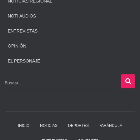
NOTICIAS REGIONAL
NOTI AUDIOS
ENTREVISTAS
OPINIÓN
EL PERSONAJE
B
Buscar …
u
s
c
a
r
:
INICIO
NOTICIAS
DEPORTES
FARÁNDULA