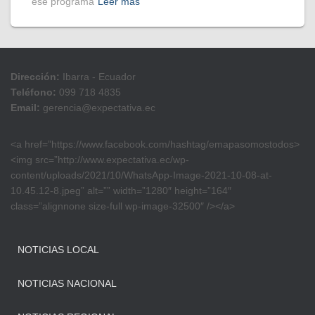
ese programa
Leer más
Dirección:
Ibarra - Ecuador
Teléfono:
099 718 4835
Email:
gerencia@expectativa.ec
<a href=”https://www.facebook.com/hashtag/emapasomostodos>
<img src=”http://www.expectativa.ec/wp-
content/uploads/2021/10/WhatsApp-Image-2021-10-08-at-
10.45.12-8.jpeg” alt=”” width=”1280″ height=”164″
class=”alignnone size-full wp-image-32500″ /></a>
NOTICIAS LOCAL
NOTICIAS NACIONAL