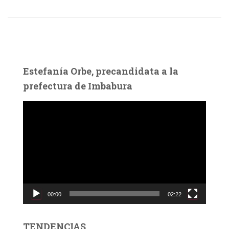
Estefanía Orbe, precandidata a la
prefectura de Imbabura
R
e
p
r
o
d
u
c
00:00
02:22
t
o
r
TENDENCIAS