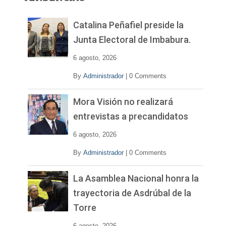
d
e
v
Catalina Peñafiel preside la
í
Junta Electoral de Imbabura.
d
e
6 agosto, 2026
o
By
Administrador
|
0 Comments
Mora Visión no realizará
entrevistas a precandidatos
6 agosto, 2026
By
Administrador
|
0 Comments
La Asamblea Nacional honra la
trayectoria de Asdrúbal de la
Torre
6 agosto, 2026