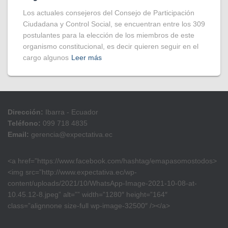
Los actuales consejeros del Consejo de Participación
Ciudadana y Control Social, se encuentran entre los 309
postulantes para la elección de los miembros de este
organismo constitucional, es decir quieren seguir en el
cargo algunos
Leer más
Dirección:
Ibarra - Ecuador
Teléfono:
099 718 4835
Email:
gerencia@expectativa.ec
<a href=”https://www.facebook.com/hashtag/emapasomostodos>
<img src=”http://www.expectativa.ec/wp-
content/uploads/2021/10/WhatsApp-Image-2021-10-08-at-
10.45.12-8.jpeg” alt=”” width=”1280″ height=”164″
class=”alignnone size-full wp-image-32500″ /></a>