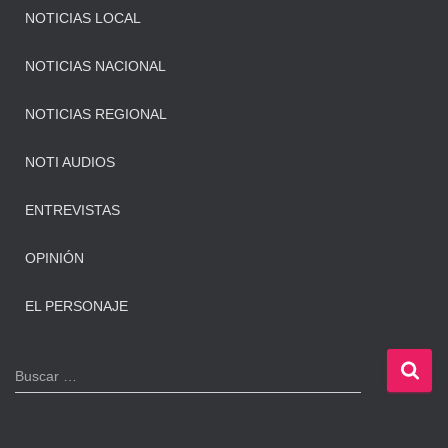
NOTICIAS LOCAL
NOTICIAS NACIONAL
NOTICIAS REGIONAL
NOTI AUDIOS
ENTREVISTAS
OPINIÓN
EL PERSONAJE
B
Buscar …
u
s
c