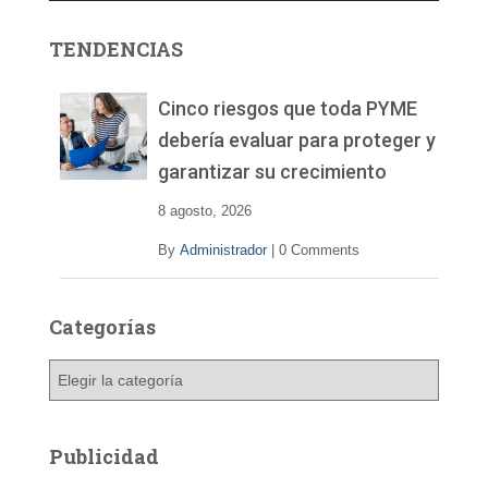
o
r
TENDENCIAS
d
e
v
Cinco riesgos que toda PYME
í
debería evaluar para proteger y
d
garantizar su crecimiento
e
o
8 agosto, 2026
By
Administrador
|
0 Comments
Categorías
C
a
t
e
Publicidad
g