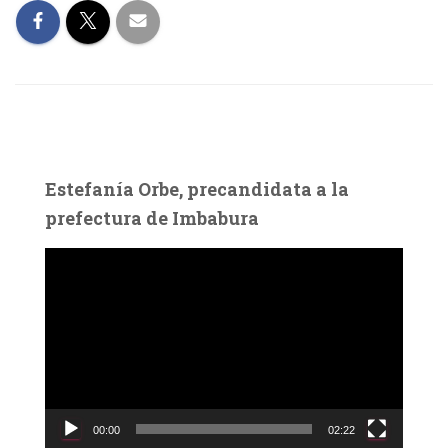
Estefanía Orbe, precandidata a la
prefectura de Imbabura
R
e
p
r
o
d
u
c
00:00
02:22
t