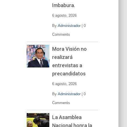
í
Imbabura.
d
e
6 agosto, 2026
o
By
Administrador
|
0
Comments
Mora Visión no
realizará
entrevistas a
precandidatos
6 agosto, 2026
By
Administrador
|
0
Comments
La Asamblea
Nacional honra la