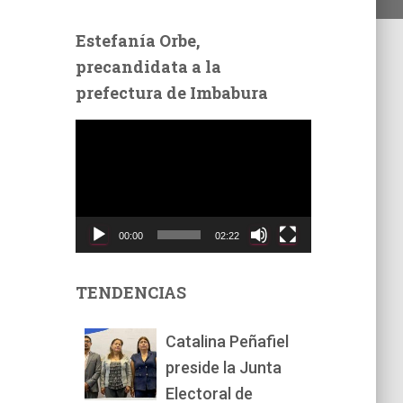
Estefanía Orbe,
precandidata a la
prefectura de Imbabura
R
e
p
r
o
d
00:00
02:22
u
c
t
TENDENCIAS
o
r
Catalina Peñafiel
d
preside la Junta
e
v
Electoral de