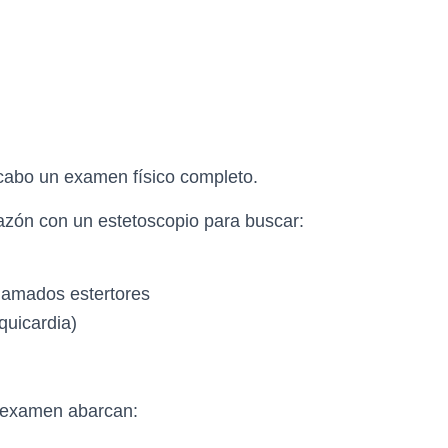
 cabo un examen físico completo.
azón con un estetoscopio para buscar:
llamados estertores
quicardia)
l examen abarcan: