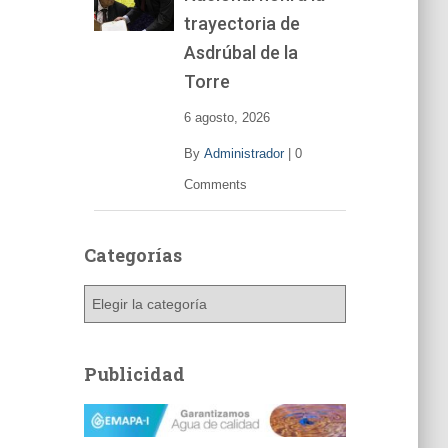
trayectoria de
Asdrúbal de la
Torre
6 agosto, 2026
By
Administrador
|
0
Comments
Categorías
C
a
t
e
Publicidad
g
o
r