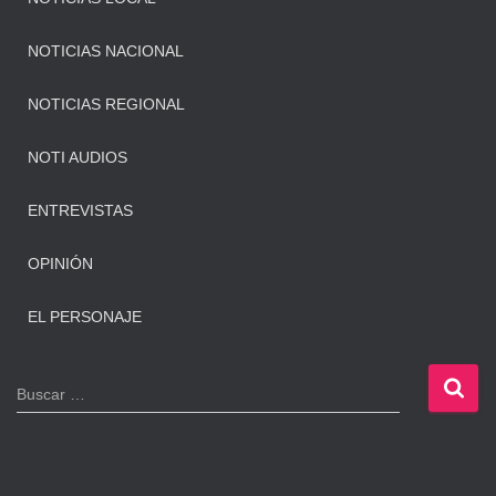
NOTICIAS NACIONAL
NOTICIAS REGIONAL
NOTI AUDIOS
ENTREVISTAS
OPINIÓN
EL PERSONAJE
B
Buscar …
u
s
c
a