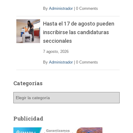
By
Administrador
|
0 Comments
Hasta el 17 de agosto pueden
inscribirse las candidaturas
seccionales
7 agosto, 2026
By
Administrador
|
0 Comments
Categorías
C
a
t
e
Publicidad
g
o