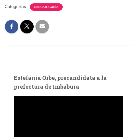
Categorías:
SIN CATEGORÍA
Estefanía Orbe, precandidata a la
prefectura de Imbabura
R
e
p
r
o
d