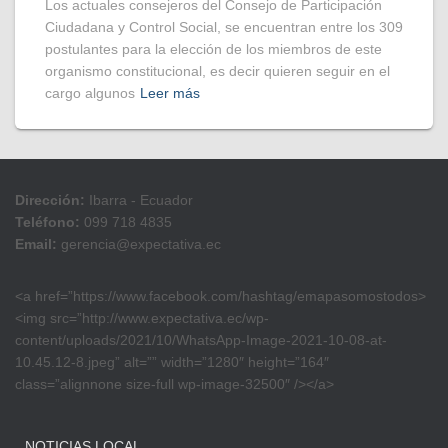
Los actuales consejeros del Consejo de Participación
Ciudadana y Control Social, se encuentran entre los 309
postulantes para la elección de los miembros de este
organismo constitucional, es decir quieren seguir en el
cargo algunos
Leer más
Dirección:
Ibarra - Ecuador
Teléfono:
099 718 4835
Email:
gerencia@expectativa.ec
<a href=”https://www.facebook.com/hashtag/emapasomostodos>
<img src=”http://www.expectativa.ec/wp-
content/uploads/2021/10/WhatsApp-Image-2021-10-08-at-
10.45.12-8.jpeg” alt=”” width=”1280″ height=”164″
class=”alignnone size-full wp-image-32500″ /></a>
NOTICIAS LOCAL