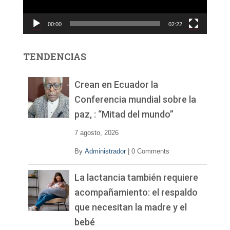
u
c
00:00
02:22
t
o
r
TENDENCIAS
d
e
v
Crean en Ecuador la
í
Conferencia mundial sobre la
d
paz, : “Mitad del mundo”
e
o
7 agosto, 2026
By
Administrador
|
0 Comments
La lactancia también requiere
acompañamiento: el respaldo
que necesitan la madre y el
bebé