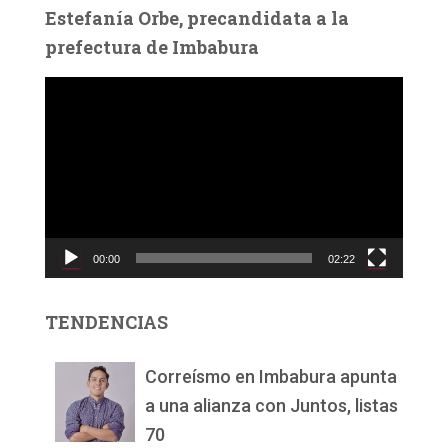
Estefanía Orbe, precandidata a la
prefectura de Imbabura
R
e
p
r
o
d
u
c
00:00
02:22
t
o
r
TENDENCIAS
d
e
v
Correísmo en Imbabura apunta
í
a una alianza con Juntos, listas
d
70
e