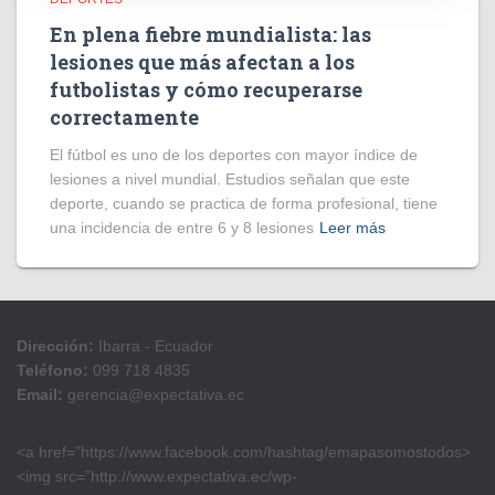
En plena fiebre mundialista: las
lesiones que más afectan a los
futbolistas y cómo recuperarse
correctamente
El fútbol es uno de los deportes con mayor índice de
lesiones a nivel mundial. Estudios señalan que este
deporte, cuando se practica de forma profesional, tiene
una incidencia de entre 6 y 8 lesiones
Leer más
Dirección:
Ibarra - Ecuador
Teléfono:
099 718 4835
Email:
gerencia@expectativa.ec
<a href=”https://www.facebook.com/hashtag/emapasomostodos>
<img src=”http://www.expectativa.ec/wp-