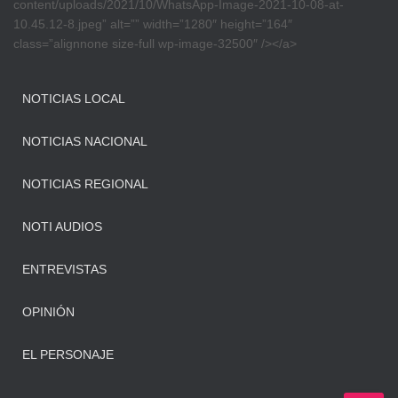
content/uploads/2021/10/WhatsApp-Image-2021-10-08-at-
10.45.12-8.jpeg” alt=”” width=”1280″ height=”164″
class=”alignnone size-full wp-image-32500″ /></a>
NOTICIAS LOCAL
NOTICIAS NACIONAL
NOTICIAS REGIONAL
NOTI AUDIOS
ENTREVISTAS
OPINIÓN
EL PERSONAJE