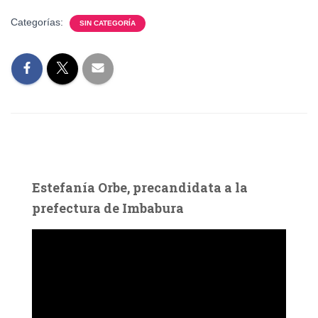
Categorías:
SIN CATEGORÍA
Estefanía Orbe, precandidata a la
prefectura de Imbabura
R
e
p
r
o
d