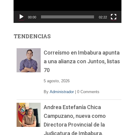
u
c
00:00
02:22
t
o
r
TENDENCIAS
d
e
v
Correísmo en Imbabura apunta
í
a una alianza con Juntos, listas
d
70
e
o
5 agosto, 2026
By
Administrador
|
0 Comments
Andrea Estefanía Chica
Campuzano, nueva como
Directora Provincial de la
Judicatura de Imbabura,