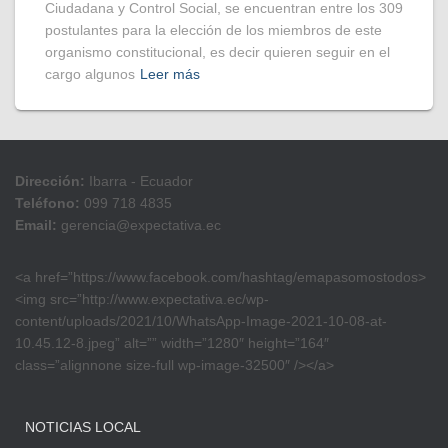
Ciudadana y Control Social, se encuentran entre los 309
postulantes para la elección de los miembros de este
organismo constitucional, es decir quieren seguir en el
cargo algunos
Leer más
Dirección:
Ibarra - Ecuador
Teléfono:
099 718 4835
Email:
gerencia@expectativa.ec
<a href=”https://www.facebook.com/hashtag/emapasomostodos>
<img src=”http://www.expectativa.ec/wp-
content/uploads/2021/10/WhatsApp-Image-2021-10-08-at-
10.45.12-8.jpeg” alt=”” width=”1280″ height=”164″
class=”alignnone size-full wp-image-32500″ /></a>
NOTICIAS LOCAL