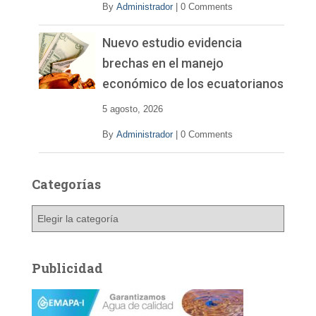
By
Administrador
|
0 Comments
Nuevo estudio evidencia
brechas en el manejo
económico de los ecuatorianos
5 agosto, 2026
By
Administrador
|
0 Comments
Categorías
C
a
t
e
Publicidad
g
o
r