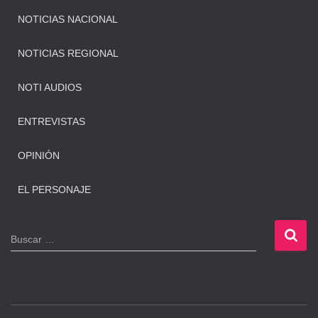
NOTICIAS NACIONAL
NOTICIAS REGIONAL
NOTI AUDIOS
ENTREVISTAS
OPINIÓN
EL PERSONAJE
B
Buscar …
u
s
c
a
r