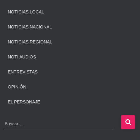
NOTICIAS LOCAL
NOTICIAS NACIONAL
NOTICIAS REGIONAL
NOTI AUDIOS
ENTREVISTAS
OPINIÓN
EL PERSONAJE
B
Buscar …
u
s