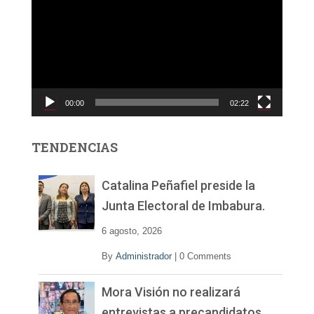
p
r
o
d
u
c
00:00
02:22
t
o
r
TENDENCIAS
d
e
v
Catalina Peñafiel preside la
í
Junta Electoral de Imbabura.
d
e
6 agosto, 2026
o
By
Administrador
|
0 Comments
Mora Visión no realizará
entrevistas a precandidatos