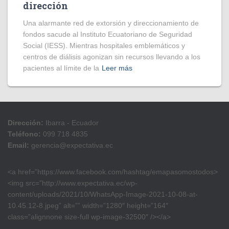
dirección
​Una alarmante red de extorsión y direccionamiento de
fondos sacude al Instituto Ecuatoriano de Seguridad
Social (IESS). Mientras hospitales emblemáticos y
centros de diálisis agonizan sin recursos llevando a los
pacientes al límite de la
Leer más
Dirección:
Ibarra - Ecuador
Teléfono:
099 718 4835
Email:
gerencia@expectativa.ec
<a href=”https://www.facebook.com/hashtag/emapasomostodos>
<img src=”http://www.expectativa.ec/wp-
content/uploads/2021/10/WhatsApp-Image-2021-10-08-at-
10.45.12-8.jpeg” alt=”” width=”1280″ height=”164″
class=”alignnone size-full wp-image-32500″ /></a>