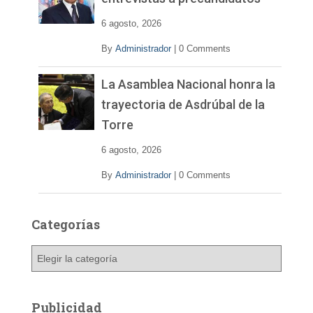
6 agosto, 2026
By
Administrador
|
0 Comments
La Asamblea Nacional honra la
trayectoria de Asdrúbal de la
Torre
6 agosto, 2026
By
Administrador
|
0 Comments
Categorías
C
a
t
e
Publicidad