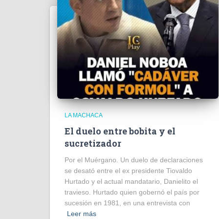
LA MACHACA
El duelo entre bobita y el
sucretizador
Por el Muérgano. Un duelo de declaraciones
se desató entre el ex presidente Tiovaldo
Hurtado y el actual mandatario, Danielito el
travieso. Hurtado quien gobernó el país por
sucesión en 1981, en una entrevista con
Leer más