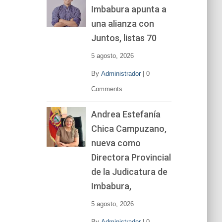
Imbabura apunta a
e
v
una alianza con
í
Juntos, listas 70
d
e
5 agosto, 2026
o
By
Administrador
|
0
Comments
Andrea Estefanía
Chica Campuzano,
nueva como
Directora Provincial
de la Judicatura de
Imbabura,
5 agosto, 2026
By
Administrador
|
0