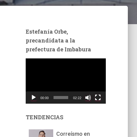
Estefanía Orbe,
precandidata a la
prefectura de Imbabura
R
e
p
r
o
d
00:00
02:22
u
c
t
TENDENCIAS
o
r
Correísmo en
d