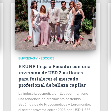
EMPRESAS Y NEGOCIOS
KEUNE llega a Ecuador con una
inversión de USD 2 millones
para fortalecer el mercado
profesional de belleza capilar
La industria cosmética en Ecuador mantiene
una tendencia de crecimiento sostenido.
Según datos de Procosméticos y Euromonitor,
el sector proyecta cerrar 2026 con USD 1.656