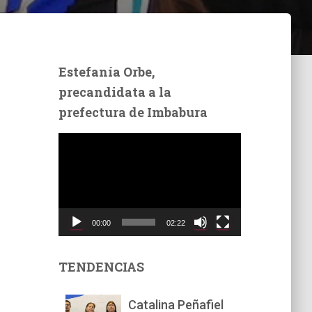
Estefanía Orbe,
precandidata a la
prefectura de Imbabura
R
e
p
r
o
d
00:00
02:22
u
c
t
TENDENCIAS
o
r
Catalina Peñafiel
d