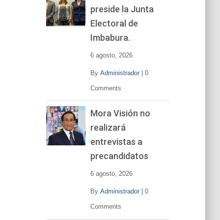
preside la Junta
e
v
Electoral de
í
Imbabura.
d
e
6 agosto, 2026
o
By
Administrador
|
0
Comments
Mora Visión no
realizará
entrevistas a
precandidatos
6 agosto, 2026
By
Administrador
|
0
Comments