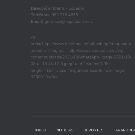
Dirección:
Ibarra - Ecuador
Teléfono:
099 718 4835
Email:
gerencia@expectativa.ec
<a
href=”https://www.facebook.com/hashtag/emapasom
ostodos><img src=”http://www.expectativa.ec/wp-
content/uploads/2021/10/WhatsApp-Image-2021-10-
08-at-10.45.12-8.jpeg” alt=”” width=”1280″
height=”164″ class=”alignnone size-full wp-image-
32500″ /></a>
INICIO
NOTICIAS
DEPORTES
FARÁNDUL