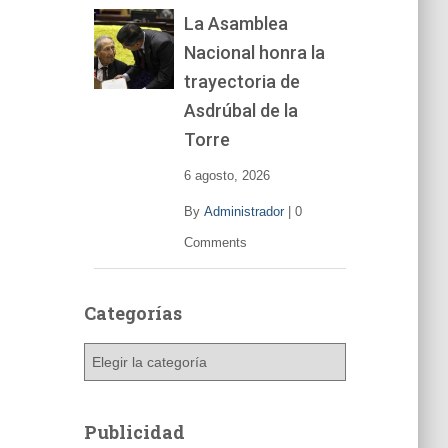
La Asamblea
Nacional honra la
trayectoria de
Asdrúbal de la
Torre
6 agosto, 2026
By
Administrador
|
0
Comments
Categorías
C
a
t
e
Publicidad
g