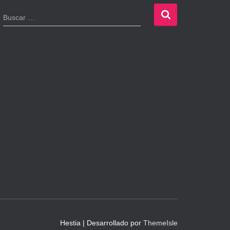
B
Buscar …
u
s
c
a
r
:
Hestia | Desarrollado por
ThemeIsle