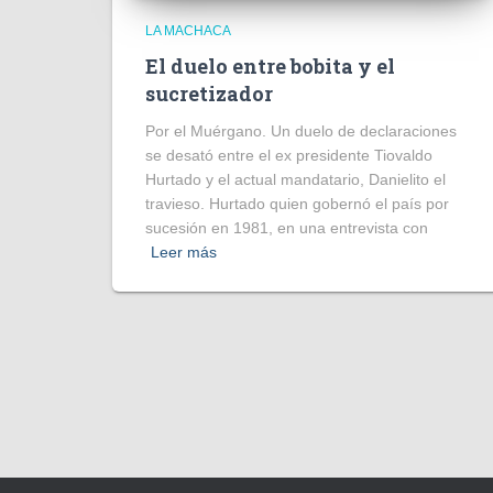
LA MACHACA
El duelo entre bobita y el
sucretizador
Por el Muérgano. Un duelo de declaraciones
se desató entre el ex presidente Tiovaldo
Hurtado y el actual mandatario, Danielito el
travieso. Hurtado quien gobernó el país por
sucesión en 1981, en una entrevista con
Leer más