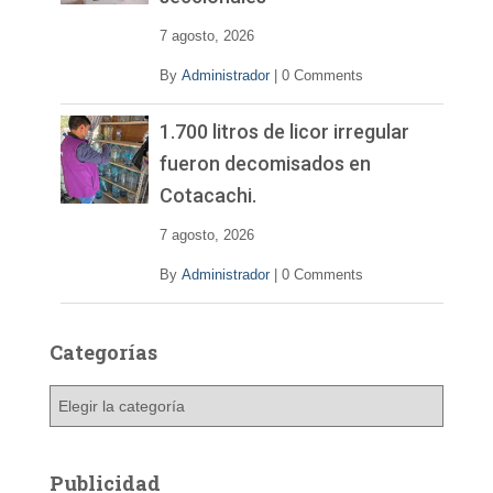
7 agosto, 2026
By
Administrador
|
0 Comments
1.700 litros de licor irregular
fueron decomisados en
Cotacachi.
7 agosto, 2026
By
Administrador
|
0 Comments
Categorías
C
a
t
e
Publicidad