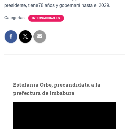
presidente, tiene78 años y gobernará hasta el 2029.
Categorías:
INTERNACIONALES
Estefanía Orbe, precandidata a la
prefectura de Imbabura
R
e
p
r