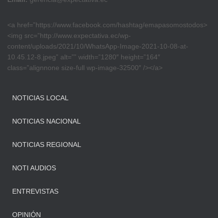
<a href=”https://www.facebook.com/hashtag/emapasomostodos>
<img src=”http://www.expectativa.ec/wp-
content/uploads/2021/10/WhatsApp-Image-2021-10-08-at-
10.45.12-8.jpeg” alt=”” width=”1280″ height=”164″
class=”alignnone size-full wp-image-32500″ /></a>
NOTICIAS LOCAL
NOTICIAS NACIONAL
NOTICIAS REGIONAL
NOTI AUDIOS
ENTREVISTAS
OPINIÓN