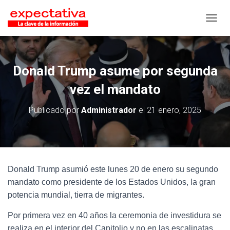
CAMB
Donald Trump asume por segunda
vez el mandato
Publicado por
Administrador
el
21 enero, 2025
Donald Trump asumió este lunes 20 de enero su segundo
mandato como presidente de los Estados Unidos, la gran
potencia mundial, tierra de migrantes.
Por primera vez en 40 años la ceremonia de investidura se
realiza en el interior del Capitolio y no en las escalinatas,