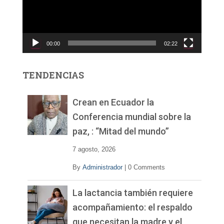
o
d
u
c
00:00
02:22
t
o
r
TENDENCIAS
d
e
v
Crean en Ecuador la
í
Conferencia mundial sobre la
d
paz, : “Mitad del mundo”
e
o
7 agosto, 2026
By
Administrador
|
0 Comments
La lactancia también requiere
acompañamiento: el respaldo
que necesitan la madre y el