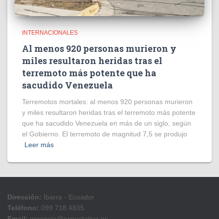
INTERNACIONALES
Al menos 920 personas murieron y
miles resultaron heridas tras el
terremoto más potente que ha
sacudido Venezuela
Terremotos mortales: al menos 920 personas murieron
y miles resultaron heridas tras el terremoto más potente
que ha sacudido Venezuela en más de un siglo, según
el Gobierno. El terremoto de magnitud 7,5 se produjo
Leer más
Dirección:
Ibarra - Ecuador
Teléfono:
099 718 4835
Email:
gerencia@expectativa.ec