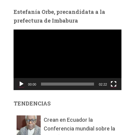
Estefanía Orbe, precandidata a la
prefectura de Imbabura
R
e
p
r
o
d
u
c
00:00
02:22
t
o
r
TENDENCIAS
d
e
v
Crean en Ecuador la
í
Conferencia mundial sobre la
d