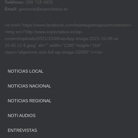
Teléfono:
099 718 4835
Email:
gerencia@expectativa.ec
<a href=”https://www.facebook.com/hashtag/emapasomostodos>
<img src=”http://www.expectativa.ec/wp-
content/uploads/2021/10/WhatsApp-Image-2021-10-08-at-
10.45.12-8.jpeg” alt=”” width=”1280″ height=”164″
class=”alignnone size-full wp-image-32500″ /></a>
NOTICIAS LOCAL
NOTICIAS NACIONAL
NOTICIAS REGIONAL
NOTI AUDIOS
ENTREVISTAS