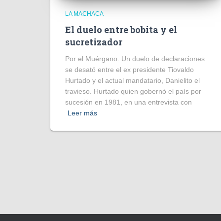
LA MACHACA
El duelo entre bobita y el
sucretizador
Por el Muérgano. Un duelo de declaraciones
se desató entre el ex presidente Tiovaldo
Hurtado y el actual mandatario, Danielito el
travieso. Hurtado quien gobernó el país por
sucesión en 1981, en una entrevista con
Leer más