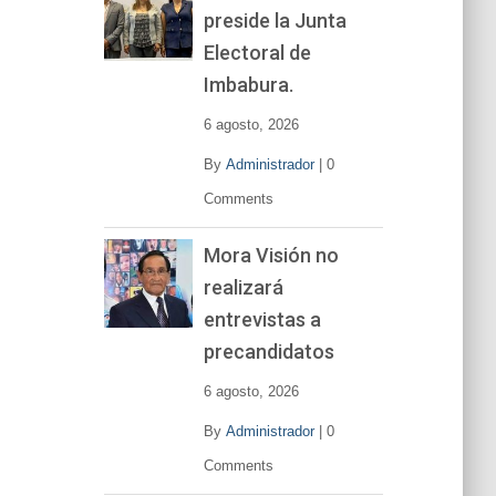
preside la Junta
e
v
Electoral de
í
Imbabura.
d
e
6 agosto, 2026
o
By
Administrador
|
0
Comments
Mora Visión no
realizará
entrevistas a
precandidatos
6 agosto, 2026
By
Administrador
|
0
Comments