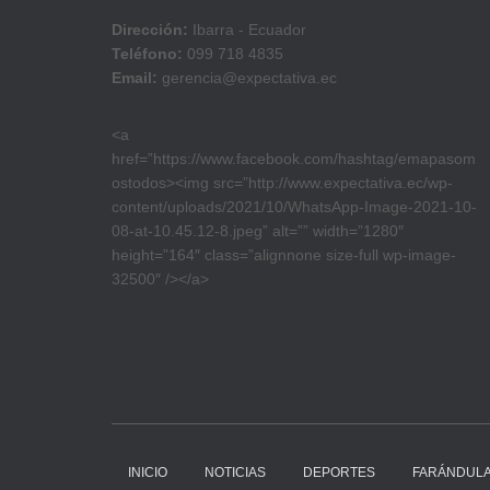
Dirección:
Ibarra - Ecuador
Teléfono:
099 718 4835
Email:
gerencia@expectativa.ec
<a
href=”https://www.facebook.com/hashtag/emapasom
ostodos><img src=”http://www.expectativa.ec/wp-
content/uploads/2021/10/WhatsApp-Image-2021-10-
08-at-10.45.12-8.jpeg” alt=”” width=”1280″
height=”164″ class=”alignnone size-full wp-image-
32500″ /></a>
INICIO
NOTICIAS
DEPORTES
FARÁNDUL