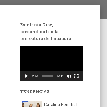
Estefanía Orbe,
precandidata a la
prefectura de Imbabura
R
e
p
r
o
d
00:00
02:22
u
c
t
TENDENCIAS
o
r
Catalina Peñafiel
d