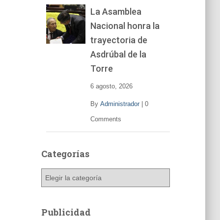
La Asamblea
Nacional honra la
trayectoria de
Asdrúbal de la
Torre
6 agosto, 2026
By
Administrador
|
0
Comments
Categorías
C
a
t
e
Publicidad
g