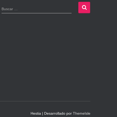
B
Buscar …
u
s
c
a
r
:
Hestia | Desarrollado por
ThemeIsle