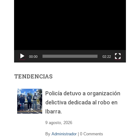
R
e
p
r
o
d
u
c
00:00
02:22
t
o
r
TENDENCIAS
d
e
v
Policía detuvo a organización
í
delictiva dedicada al robo en
d
Ibarra.
e
o
9 agosto, 2026
By
Administrador
|
0 Comments