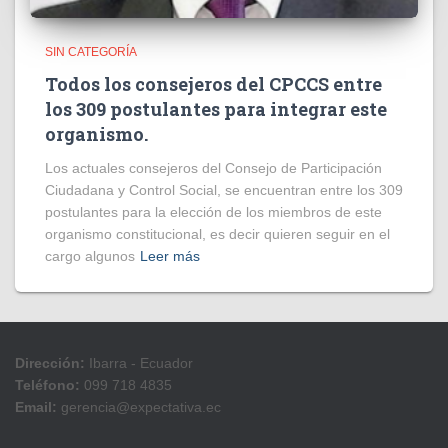
SIN CATEGORÍA
Todos los consejeros del CPCCS entre
los 309 postulantes para integrar este
organismo.
Los actuales consejeros del Consejo de Participación
Ciudadana y Control Social, se encuentran entre los 309
postulantes para la elección de los miembros de este
organismo constitucional, es decir quieren seguir en el
cargo algunos
Leer más
Dirección:
Ibarra - Ecuador
Teléfono:
099 718 4835
Email:
gerencia@expectativa.ec