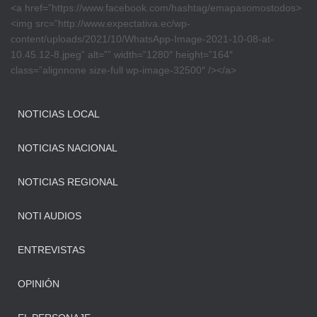
<a href=”https://www.facebook.com/hashtag/emapasomostodos>
<img src=”http://www.expectativa.ec/wp-
content/uploads/2021/10/WhatsApp-Image-2021-10-08-at-
10.45.12-8.jpeg” alt=”” width=”1280″ height=”164″
class=”alignnone size-full wp-image-32500″ /></a>
NOTICIAS LOCAL
NOTICIAS NACIONAL
NOTICIAS REGIONAL
NOTI AUDIOS
ENTREVISTAS
OPINIÓN