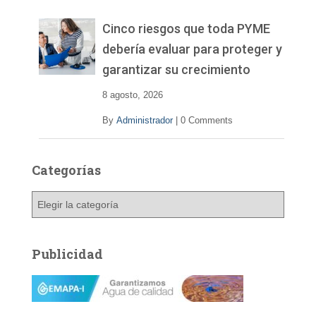
e
v
Cinco riesgos que toda PYME
í
debería evaluar para proteger y
d
garantizar su crecimiento
e
o
8 agosto, 2026
By
Administrador
|
0 Comments
Categorías
C
a
t
e
Publicidad
g
o
r
í