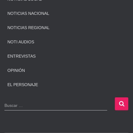
NOTICIAS NACIONAL
NOTICIAS REGIONAL
NOTI AUDIOS
ENTREVISTAS
OPINIÓN
EL PERSONAJE
B
Buscar …
u
s
c
a