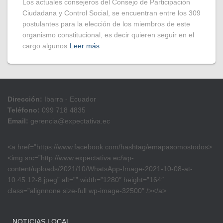
Los actuales consejeros del Consejo de Participación
Ciudadana y Control Social, se encuentran entre los 309
postulantes para la elección de los miembros de este
organismo constitucional, es decir quieren seguir en el
cargo algunos
Leer más
Dirección:
Ibarra - Ecuador
Teléfono:
099 718 4835
Email:
gerencia@expectativa.ec
<a href=”https://www.facebook.com/hashtag/emapasomostodos>
<img src=”http://www.expectativa.ec/wp-
content/uploads/2021/10/WhatsApp-Image-2021-10-08-at-
10.45.12-8.jpeg” alt=”” width=”1280″ height=”164″
class=”alignnone size-full wp-image-32500″ /></a>
NOTICIAS LOCAL