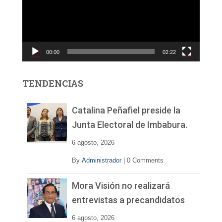
o
d
u
c
00:00
02:22
t
o
r
TENDENCIAS
d
e
v
Catalina Peñafiel preside la
í
Junta Electoral de Imbabura.
d
e
6 agosto, 2026
o
By
Administrador
|
0 Comments
Mora Visión no realizará
entrevistas a precandidatos
6 agosto, 2026