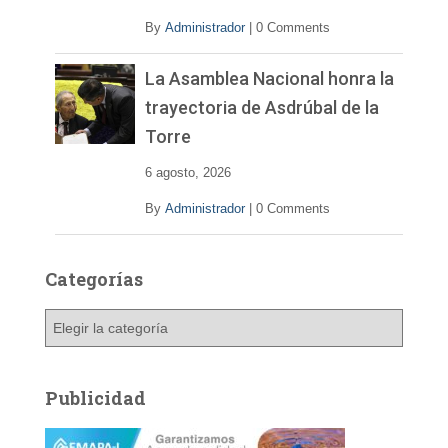
By
Administrador
|
0 Comments
La Asamblea Nacional honra la
trayectoria de Asdrúbal de la
Torre
6 agosto, 2026
By
Administrador
|
0 Comments
Categorías
C
a
t
e
Publicidad
g
o