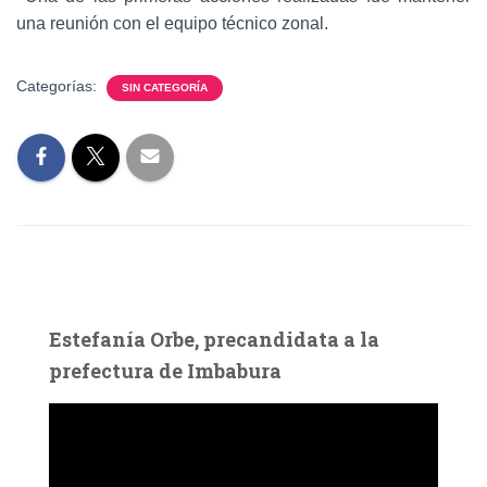
una reunión con el equipo técnico zonal.
Categorías:
SIN CATEGORÍA
Estefanía Orbe, precandidata a la
prefectura de Imbabura
R
e
p
r