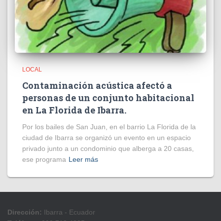
LOCAL
Contaminación acústica afectó a
personas de un conjunto habitacional
en La Florida de Ibarra.
Por los bailes de San Juan, en el barrio La Florida de la
ciudad de Ibarra se organizó un evento en un espacio
privado junto a un condominio que alberga a 20 casas,
ese programa
Leer más
Dirección:
Ibarra - Ecuador