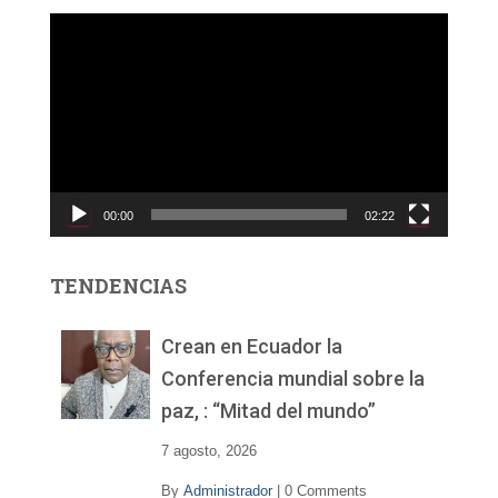
R
e
p
r
o
d
u
c
00:00
02:22
t
o
r
TENDENCIAS
d
e
v
Crean en Ecuador la
í
Conferencia mundial sobre la
d
paz, : “Mitad del mundo”
e
o
7 agosto, 2026
By
Administrador
|
0 Comments