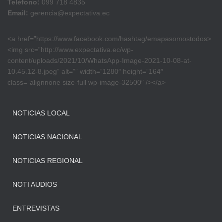
Teléfono:
099 718 4835
Email:
gerencia@expectativa.ec
<a href=”https://www.facebook.com/hashtag/emapasomostodos>
<img src=”http://www.expectativa.ec/wp-
content/uploads/2021/10/WhatsApp-Image-2021-10-08-at-
10.45.12-8.jpeg” alt=”” width=”1280″ height=”164″
class=”alignnone size-full wp-image-32500″ /></a>
NOTICIAS LOCAL
NOTICIAS NACIONAL
NOTICIAS REGIONAL
NOTI AUDIOS
ENTREVISTAS