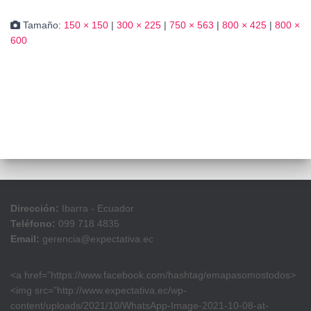
Tamaño:
150 × 150
|
300 × 225
|
750 × 563
|
800 × 425
|
800 ×
600
Dirección:
Ibarra - Ecuador
Teléfono:
099 718 4835
Email:
gerencia@expectativa.ec
<a href=”https://www.facebook.com/hashtag/emapasomostodos>
<img src=”http://www.expectativa.ec/wp-
content/uploads/2021/10/WhatsApp-Image-2021-10-08-at-