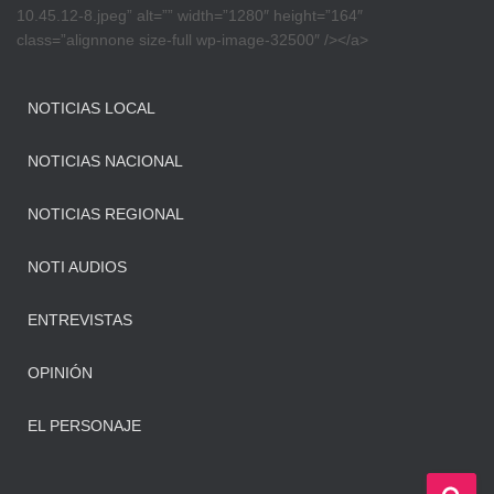
10.45.12-8.jpeg” alt=”” width=”1280″ height=”164″
class=”alignnone size-full wp-image-32500″ /></a>
NOTICIAS LOCAL
NOTICIAS NACIONAL
NOTICIAS REGIONAL
NOTI AUDIOS
ENTREVISTAS
OPINIÓN
EL PERSONAJE