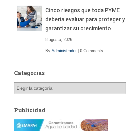
e
v
Cinco riesgos que toda PYME
í
debería evaluar para proteger y
d
garantizar su crecimiento
e
o
8 agosto, 2026
By
Administrador
|
0 Comments
Categorías
C
a
t
e
Publicidad
g
o
r
í