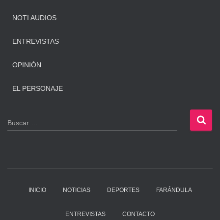
NOTI AUDIOS
ENTREVISTAS
OPINIÓN
EL PERSONAJE
B
Buscar …
u
s
c
a
r
:
INICIO
NOTICIAS
DEPORTES
FARÁNDULA
ENTREVISTAS
CONTACTO