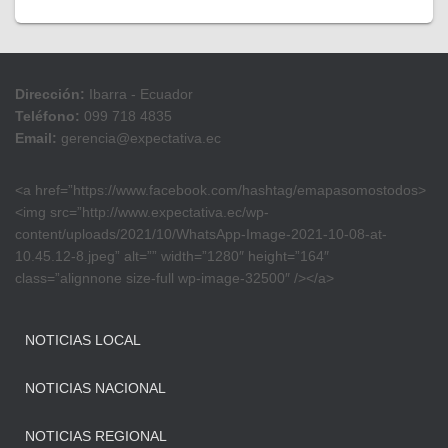
Dirección:
Ibarra - Ecuador
Teléfono:
099 718 4835
Email:
gerencia@expectativa.ec
<a href=”https://www.facebook.com/hashtag/emapasomostodos>
<img src=”http://www.expectativa.ec/wp-
content/uploads/2021/10/WhatsApp-Image-2021-10-08-at-
10.45.12-8.jpeg” alt=”” width=”1280″ height=”164″
class=”alignnone size-full wp-image-32500″ /></a>
NOTICIAS LOCAL
NOTICIAS NACIONAL
NOTICIAS REGIONAL