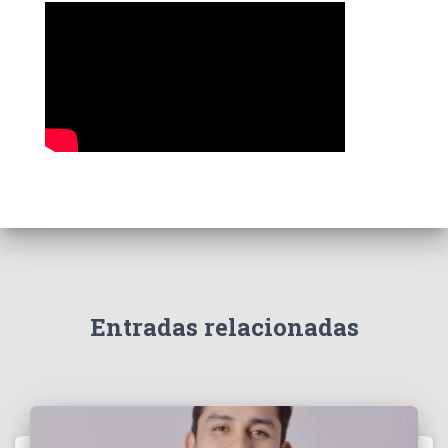
a
s
Entradas relacionadas