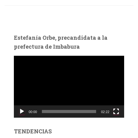
Estefanía Orbe, precandidata a la
prefectura de Imbabura
R
e
p
r
o
d
u
c
00:00
02:22
t
o
r
TENDENCIAS
d