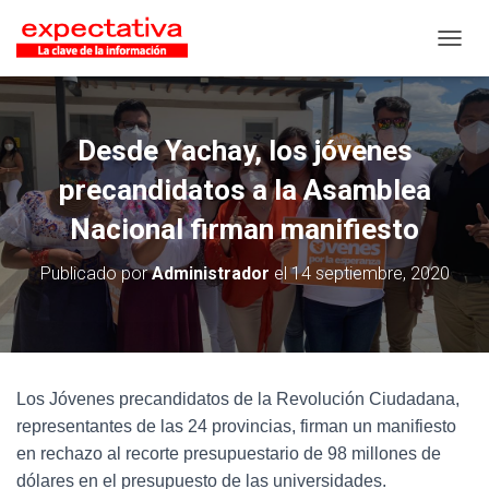
CAMB
Desde Yachay, los jóvenes
precandidatos a la Asamblea
Nacional firman manifiesto
Publicado por
Administrador
el
14 septiembre, 2020
Los Jóvenes precandidatos de la Revolución Ciudadana,
representantes de las 24 provincias, firman un manifiesto
en rechazo al recorte presupuestario de 98 millones de
dólares en el presupuesto de las universidades.