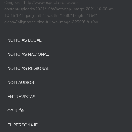
<img src=”http://www.expectativa.ec/wp-
content/uploads/2021/10/WhatsApp-Image-2021-10-08-at-
10.45.12-8.jpeg” alt=”” width=”1280″ height=”164″
class=”alignnone size-full wp-image-32500″ /></a>
NOTICIAS LOCAL
NOTICIAS NACIONAL
NOTICIAS REGIONAL
NOTI AUDIOS
ENTREVISTAS
OPINIÓN
EL PERSONAJE