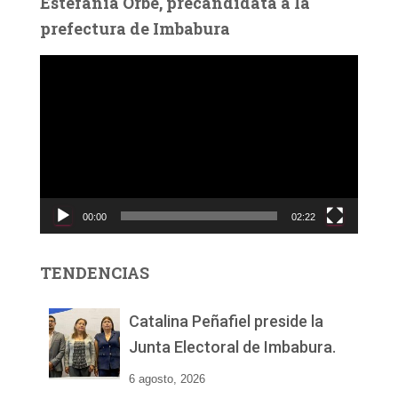
Estefanía Orbe, precandidata a la
prefectura de Imbabura
R
e
p
r
o
d
u
c
00:00
02:22
t
o
r
TENDENCIAS
d
e
v
Catalina Peñafiel preside la
í
Junta Electoral de Imbabura.
d
e
6 agosto, 2026
o