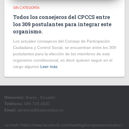
SIN CATEGORÍA
Todos los consejeros del CPCCS entre
los 309 postulantes para integrar este
organismo.
Los actuales consejeros del Consejo de Participación
Ciudadana y Control Social, se encuentran entre los 309
postulantes para la elección de los miembros de este
organismo constitucional, es decir quieren seguir en el
cargo algunos
Leer más
Dirección:
Ibarra - Ecuador
Teléfono:
099 718 4835
Email:
gerencia@expectativa.ec
<a href=”https://www.facebook.com/hashtag/emapasomostodos>