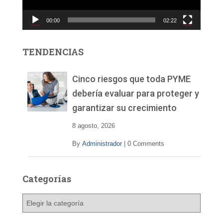
u
c
00:00
02:22
t
o
r
TENDENCIAS
d
e
v
Cinco riesgos que toda PYME
í
debería evaluar para proteger y
d
garantizar su crecimiento
e
o
8 agosto, 2026
By
Administrador
|
0 Comments
Categorías
C
a
t