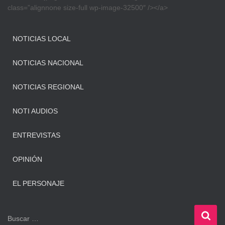
class=”alignnone size-full wp-image-32500″ /></a>
NOTICIAS LOCAL
NOTICIAS NACIONAL
NOTICIAS REGIONAL
NOTI AUDIOS
ENTREVISTAS
OPINIÓN
EL PERSONAJE
B
Buscar …