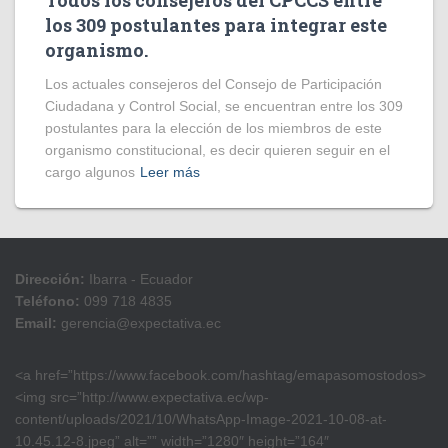
Todos los consejeros del CPCCS entre
los 309 postulantes para integrar este
organismo.
Los actuales consejeros del Consejo de Participación
Ciudadana y Control Social, se encuentran entre los 309
postulantes para la elección de los miembros de este
organismo constitucional, es decir quieren seguir en el
cargo algunos
Leer más
Dirección:
Ibarra - Ecuador
Teléfono:
099 718 4835
Email:
gerencia@expectativa.ec
<a href=”https://www.facebook.com/hashtag/emapasomostodos>
<img src=”http://www.expectativa.ec/wp-
content/uploads/2021/10/WhatsApp-Image-2021-10-08-at-
10.45.12-8.jpeg” alt=”” width=”1280″ height=”164″