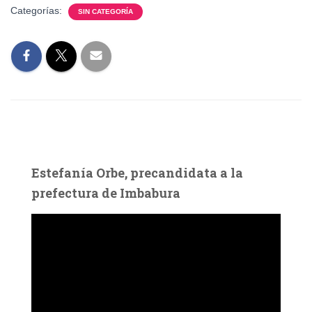
Categorías:
SIN CATEGORÍA
Estefanía Orbe, precandidata a la
prefectura de Imbabura
R
e
p
r
o
d