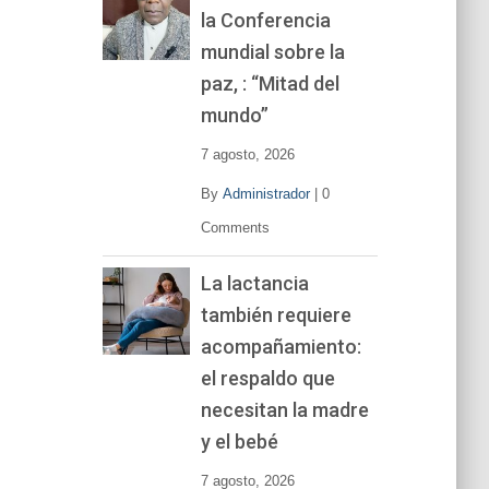
la Conferencia
e
v
mundial sobre la
í
paz, : “Mitad del
d
mundo”
e
o
7 agosto, 2026
By
Administrador
|
0
Comments
La lactancia
también requiere
acompañamiento:
el respaldo que
necesitan la madre
y el bebé
7 agosto, 2026