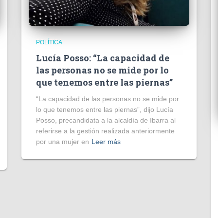
POLÍTICA
Lucía Posso: “La capacidad de
las personas no se mide por lo
que tenemos entre las piernas”
“La capacidad de las personas no se mide por
lo que tenemos entre las piernas”, dijo Lucía
Posso, precandidata a la alcaldía de Ibarra al
referirse a la gestión realizada anteriormente
por una mujer en
Leer más