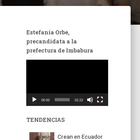
Estefanía Orbe,
precandidata a la
prefectura de Imbabura
R
e
p
r
o
d
00:00
02:22
u
c
t
TENDENCIAS
o
r
Crean en Ecuador
d