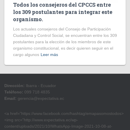
Todos los consejeros del CPCCS entre
los 309 postulantes para integrar este
organismo.
Los actuales consejeros del Consejo de Participación
Ciudadana y Control Social, se encuentran entre los 309
postulantes para la elección de los miembros de este
organismo constitucional, es decir quieren seguir en el
cargo algunos
Leer más
Dirección:
Ibarra - Ecuador
Teléfono:
099 718 4835
Email:
gerencia@expectativa.ec
<a href=”https://www.facebook.com/hashtag/emapasomostodos>
<img src=”http://www.expectativa.ec/wp-
content/uploads/2021/10/WhatsApp-Image-2021-10-08-at-