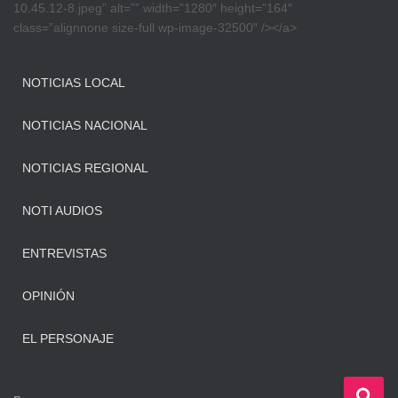
10.45.12-8.jpeg” alt=”” width=”1280″ height=”164″
class=”alignnone size-full wp-image-32500″ /></a>
NOTICIAS LOCAL
NOTICIAS NACIONAL
NOTICIAS REGIONAL
NOTI AUDIOS
ENTREVISTAS
OPINIÓN
EL PERSONAJE
B