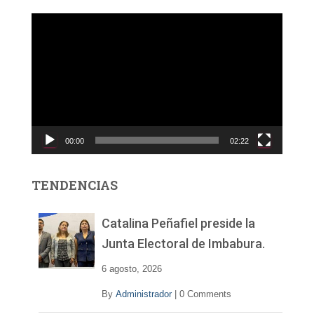
R
e
p
r
o
d
u
c
00:00
02:22
t
o
r
TENDENCIAS
d
e
v
Catalina Peñafiel preside la
í
Junta Electoral de Imbabura.
d
e
6 agosto, 2026
o
By
Administrador
|
0 Comments