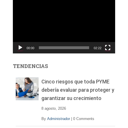
e
p
r
o
d
u
c
00:00
02:22
t
o
r
TENDENCIAS
d
e
v
Cinco riesgos que toda PYME
í
debería evaluar para proteger y
d
garantizar su crecimiento
e
o
8 agosto, 2026
By
Administrador
|
0 Comments