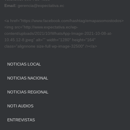
Email:
gerencia@expectativa.ec
<a href=”https://www.facebook.com/hashtag/emapasomostodos>
<img src=”http://www.expectativa.ec/wp-
content/uploads/2021/10/WhatsApp-Image-2021-10-08-at-
10.45.12-8.jpeg” alt=”” width=”1280″ height=”164″
class=”alignnone size-full wp-image-32500″ /></a>
NOTICIAS LOCAL
NOTICIAS NACIONAL
NOTICIAS REGIONAL
NOTI AUDIOS
ENTREVISTAS