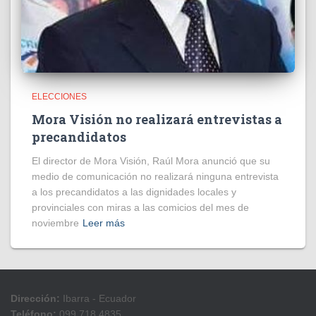
ELECCIONES
Mora Visión no realizará entrevistas a
precandidatos
El director de Mora Visión, Raúl Mora anunció que su
medio de comunicación no realizará ninguna entrevista
a los precandidatos a las dignidades locales y
provinciales con miras a las comicios del mes de
noviembre
Leer más
Dirección:
Ibarra - Ecuador
Teléfono:
099 718 4835